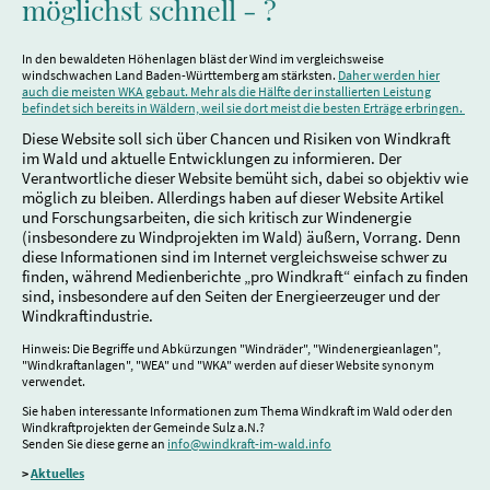
möglichst schnell - ?
In den bewaldeten Höhenlagen bläst der Wind im vergleichsweise
windschwachen Land Baden-Württemberg am stärksten.
Daher werden hier
auch die meisten WKA gebaut. Mehr als die Hälfte der installierten Leistung
befindet sich bereits in Wäldern, weil sie dort meist die besten Erträge erbringen.
Diese Website soll sich über Chancen und Risiken von Windkraft
im Wald und aktuelle Entwicklungen zu informieren. Der
Verantwortliche dieser Website bemüht sich, dabei so objektiv wie
möglich zu bleiben. Allerdings haben auf dieser Website Artikel
und Forschungsarbeiten, die sich kritisch zur Windenergie
(insbesondere zu Windprojekten im Wald) äußern, Vorrang. Denn
diese Informationen sind im Internet vergleichsweise schwer zu
finden, während Medienberichte „pro Windkraft“ einfach zu finden
sind, insbesondere auf den Seiten der Energieerzeuger und der
Windkraftindustrie.
Hinweis: Die Begriffe und Abkürzungen "Windräder", "Windenergieanlagen",
"Windkraftanlagen", "WEA" und "WKA" werden auf dieser Website synonym
verwendet.
Sie haben interessante Informationen zum Thema Windkraft im Wald oder den
Windkraftprojekten der Gemeinde Sulz a.N.?
Senden Sie diese gerne an
info@windkraft-im-wald.info
>
Aktuelles