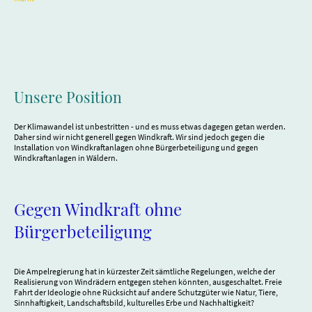
Verbraucher seit Jahren verunsichert und zunehmend belastet.
Unsere Position
Der Klimawandel ist unbestritten - und es muss etwas dagegen getan werden.
Daher sind wir nicht generell gegen Windkraft. Wir sind jedoch gegen die
Installation von Windkraftanlagen ohne Bürgerbeteiligung und gegen
Windkraftanlagen in Wäldern.
Gegen Windkraft ohne
Bürgerbeteiligung
Die Ampelregierung hat in kürzester Zeit sämtliche Regelungen, welche der
Realisierung von Windrädern entgegen stehen könnten, ausgeschaltet. Freie
Fahrt der Ideologie ohne Rücksicht auf andere Schutzgüter wie Natur, Tiere,
Sinnhaftigkeit, Landschaftsbild, kulturelles Erbe und Nachhaltigkeit?