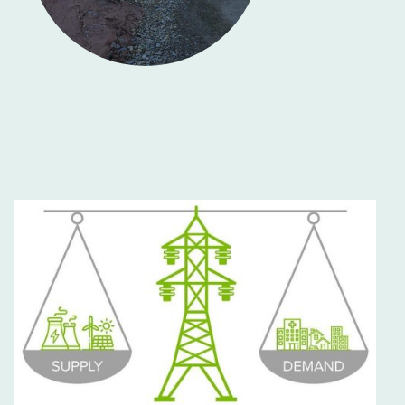
Die primäre Alternative zu Windkraftanlagen im Wald ist nicht der Strom aus
Atomkraftwerken oder aus Braunkohle - die primären Alternativen sind
Windkraftanlagen an anderen Orten, wo kein Wald abgeholzt werden muss
oder PV-Anlagen oder Wasserkraft.