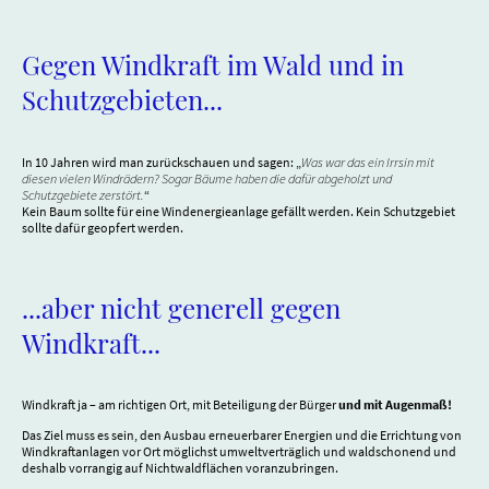
Gegen Windkraft im Wald und in
Schutzgebieten...
In 10 Jahren wird man zurückschauen und sagen: „
Was war das ein Irrsin mit
diesen vielen Windrädern? Sogar Bäume haben die dafür abgeholzt und
Schutzgebiete zerstört.
“
Kein Baum sollte für eine Windenergieanlage gefällt werden. Kein Schutzgebiet
sollte dafür geopfert werden.
...aber nicht generell gegen
Windkraft...
Windkraft ja – am richtigen Ort, mit Beteiligung der Bürger
und mit Augenmaß!
Das Ziel muss es sein, den Ausbau erneuerbarer Energien und die Errichtung von
Windkraftanlagen vor Ort möglichst umweltverträglich und waldschonend und
deshalb vorrangig auf Nichtwaldflächen voranzubringen.