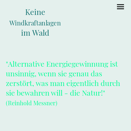
Keine
Windkraftanlagen
im Wald
"Alternative Energiegewinnung ist
unsinnig, wenn sie genau das
zerstört, was man eigentlich durch
sie bewahren will - die Natur!"
(Reinhold Messner)
"
Wälder sollten nicht Strom produzieren, sondern Wald-
Ökosystemleistungen.
Das tun sie eindeutig am besten, wenn sie das machen
können, wofür sie im Rahmen der Evolution optimiert wurden: Sonnenenergie
in Biomasse umwandeln, humusreiche und wasserspeichernde Böden aufbauen