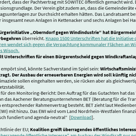
ordert, dass der Pachtvertrag mit SOWITEC öffentlich gemacht wird. 
sionsgrundlage. Der Verein gibt zudem an, dass die Gemeinderäte 
tragsunterlagen zur Durchsicht erhalten hätten. Das Landratsamt bes
für insgesamt neun Anlagen in Kettenacker und sechs Anlagen bei
ürgerinitiative „Oberndorf gegen Windindustrie“ hat Bürgermeist
erbegehren
überreicht.
Knapp 1500 Unterschriften hat die Initiative
ren wendet sich gegen die Verpachtung kommunaler Flächen an Wi
es Wisoch.
t Unterschriften für einen Bürgerentscheid gegen Windkraftanl
 empört sind, könnte Sachverstand im Spiel sein:
Wirtschaftsminis
ragt. Der Ausbau der erneuerbaren Energien wird soll künftig ni
limaziele sollen eingehalten werden, sie rücken aber als gleichwert
tzstabilität.
für den Monitoring-Bericht: Den Auftrag für das Gutachten hat das
n das Aachener Beratungsunternehmen BET (Beratung für die Tran
n entsprechender Rahmenvertrag besteht. BET zieht laut Medienber
 (EWI) mit hinzu. Das EWI wird vom Land Nordrhein-Westfalen finanzie
ch fundiert und agenda-neutral“ [
Download
].
htlinie der EU;
Koalition greift überragendes öffentliches Interes
rragende öffentliche Interesse" am Ausbau der Windkraft nur noch