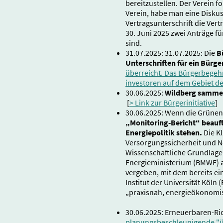
bereitzustellen. Der Verein f
Verein, habe man eine Diskus
Vertragsunterschrift die Ver
30. Juni 2025 zwei Anträge 
sind.
31.07.2025: 31.07.2025: Die
B
Unterschriften für ein Bürg
überreicht. Das Bürgerbegeh
investoren auf dem Gebiet d
30.06.2025:
Wildberg sammel
[
> Link zur Bürgerinitiative
]
30.06.2025: Wenn die Grünen
„Monitoring-Bericht“ beauft
Energiepolitik stehen.
Die K
Versorgungssicherheit und Ne
Wissenschaftliche Grundlage 
Energieministerium (BMWE) a
vergeben, mit dem bereits ei
Institut der Universität Köln
„praxisnah, energieökonomis
30.06.2025: Erneuerbaren-Ric
planungsbeschleunigende "übe