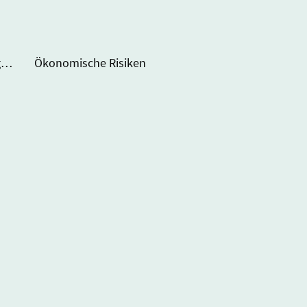
ForstBW Windkraftanlagen im Staatsforst
Ökonomische Risiken