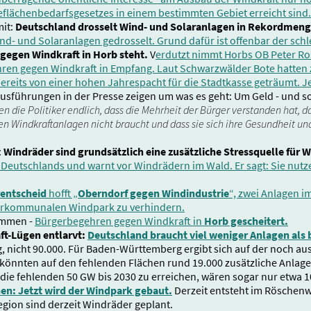
flächenbedarfsgesetzes in einem bestimmten Gebiet erreicht sind.
mit:
Deutschland drosselt Wind- und Solaranlagen in Rekordmen
nd- und Solaranlagen gedrosselt. Grund dafür ist offenbar der sc
gegen Windkraft in Horb steht.
V
erdutzt nimmt Horbs OB Peter Ro
ren gegen Windkraft in Empfang. Laut Schwarzwälder Bote hatten 
ereits von einer hohen Jahrespacht für die Stadtkasse geträumt. J
usführungen in der Presse zeigen um was es geht: Um Geld - und so
n die Politiker endlich, dass die Mehrheit der Bürger verstanden hat, d
en Windkraftanlagen nicht braucht und dass sie sich ihre Gesundheit un
:
Windräder sind grundsätzlich eine zusätzliche Stressquelle für 
eutschlands und warnt vor Windrädern im Wald. Er sagt: Sie nutz
entscheid
hofft „
Oberndorf gegen Windindustrie
“, zwei Anlagen i
erkommunalen Windpark zu verhindern.
timmen -
Bürgerbegehren gegen Windkraft in
Horb gescheitert.
ft-Lügen entlarvt:
Deutschland braucht viel weniger Anlagen als
g, nicht 90.000. Für Baden-Württemberg ergibt sich auf der noch au
könnten auf den fehlenden Flächen rund 19.000 zusätzliche Anlage
die fehlenden 50 GW bis 2030 zu erreichen, wären sogar nur etwa 
n: Jetzt wird der Windpark gebaut.
Derzeit entsteht im Röschenw
egion sind derzeit Windräder geplant.