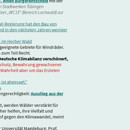
, einen Bürgerentscheid
mit der
en Stadtwerken Tübingen
iet „WC13“ (Bereich Lochwald) zur
el-Regierung hat den Bau von
and in den nächsten Jahren weniger
t im Horber Wald
 geeignete Gebiete für Windräder.
 zum Teil Recht.
Deutsche Klimabilanz verschönert,
dschutz, Bewahrung gewachsener
n Wahrheit aber um das Erzielen
ist abgesagt."
s
ngerechtigkeit:
Ausstieg aus der
t, werden Wälder verstärkt für
er helfen, ihre Vielfalt und
f gegen den Klimawandel, meint
Universität Magdeburg, Prof.