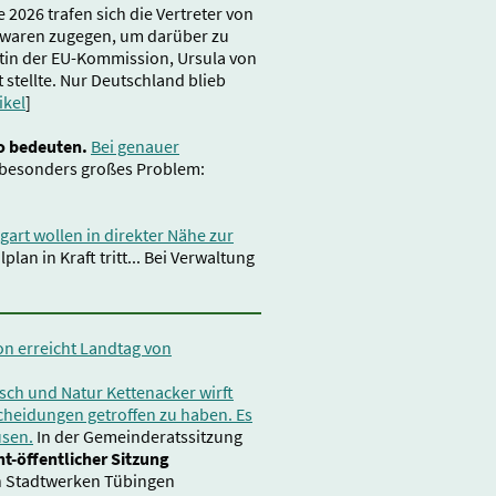
2026 trafen sich die Vertreter von
s waren zugegen, um darüber zu
ntin der EU-Kommission, Ursula von
 stellte. Nur Deutschland blieb
ikel
]
ro bedeuten.
Bei genauer
 besonders großes Problem:
gart wollen in direkter Nähe zur
lan in Kraft tritt... Bei Verwaltung
ion erreicht Landtag von
sch und Natur Kettenacker wirft
cheidungen getroffen zu haben. Es
usen.
In der Gemeinderatssitzung
ht-öffentlicher Sitzung
n Stadtwerken Tübingen