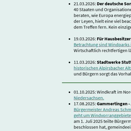
21.03.2026:
Der deutsche Son
40 Staaten und Organisation
beraten, wie Europa energiep
der Leyen, hielt eine viel be
dem Treffen fern. Kein einzig
19.03.2026:
Für Hausbesitze
Betrachtung sind Windparks im
Wirtschaftlich rechtfertigen l
11.03.2026:
Stadtwerke Stutt
historischen Alpirsbacher Al
und Bürgern sorgt das Vorha
01.10.2025: Windkraft im No
Niedersachsen.
17.08.2025:
Gammertingen - 
Bürgermeister Andreas Schmi
geht um Windvorranggebiete 
am 1. Juli 2025 teilte Bürger
beschlossen hat, gemeindee