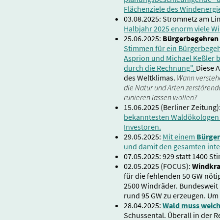
Flächenziele des Windenergie
03.08.2025: Stromnetz am Li
Halbjahr 2025 enorm viele Wi
25.06.2025:
Bürgerbegehren 
Stimmen für ein Bürgerbegeh
Asprion und Michael Keßler b
durch die Rechnung".
Diese A
des Weltklimas.
Wann verstehe
die Natur und Arten zerstörend
runieren lassen wollen?
15.06.2025 (Berliner Zeitung)
bekanntesten Waldökologen D
Investoren.
29.05.2025:
Mit einem
Bürger
und damit den gesamten int
07.05.2025: 929 statt 1400 S
02.05.2025 (FOCUS):
Windkra
für die fehlenden 50 GW nöti
2500 Windräder. Bundesweit 
rund 95 GW zu erzeugen. Um 
28.04.2025:
Wald muss weiche
Schussental. Überall in der R