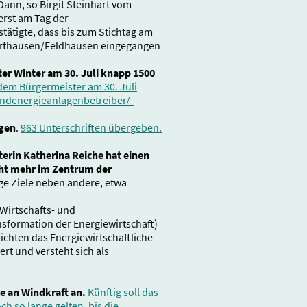
Dann, so Birgit Steinhart vom
erst am Tag der
tätigte, dass bis zum Stichtag am
 Harthausen/Feldhausen eingegangen
er Winter am 30. Juli knapp 1500
 dem Bürgermeister am 30. Juli
ndenergieanlagenbetreiber/-
agen
.
963 Unterschriften übergeben.
terin Katherina Reiche hat einen
cht mehr im Zentrum der
ige Ziele neben andere, etwa
 Wirtschafts- und
sformation der Energiewirtschaft)
ichten das Energiewirtschaftliche
rt und versteht sich als
se an Windkraft an.
Künftig soll das
 so lange gelten, bis die