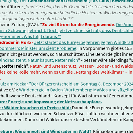
teiligung! Der
Gemeinderat von Ostelsheim (Lkr. Calw) beschließt
chzuführen: „
Sind Sie dafür, dass die Gemeinde Ostelsheim den mit d
rag über die in ihrem Eigentum befindliche Flächen im Windvorranggeb
denergieanlagen weiter aufrechterhält?
“
meine Zeitung (FAZ): "
Zu viel Strom für die Energiewende
.
Die Amp
 in Schwung gebracht. Doch jetzt zeichnet sich ab, dass Deutschl
ngenommen. Was folgt daraus?"
dräder in Horb -
Jetzt startet das Bürgerbegehren gegen Windkraf
rpommern: Ministerium sieht Probleme
: In Vorpommern gibt es 155
gar nicht gebaut werden, so Naturschützer. Eine Behörde gibt ihnen
Windrad steht, Natur kaputt, Retter reich
" - besser wäre allerdings "
 Retter reich
".
Natur- und Artenschutz, Wasser-, Boden- und Wal
lles keine Rolle mehr, wenn es um die „Rettung des Weltklimas“ – i
.
 Sulz am Neckar "Der Bürgerentscheid am Sonntag 8. Dezember 2024 
tive e.V.):
Windenergie in Baden-Württemberg: Maßlos und zügello
schaftswende Deutschland - Konzept für Wachstum und Generatione
rer Energie und Anpassung der Netzausbaupläne.
er Wälder brauchen ein Preisschild:
Damit die Energiewende geling
 zu durchlöchern wie einen Schweizer Käse, sollten wir ihnen aber eh
ubekommen. Dann sind Wälder unsere besten Verbündeten im Kamp
eburg: Wie sinnvoll sind Windräder im Wald?
Klimaökonomen der 