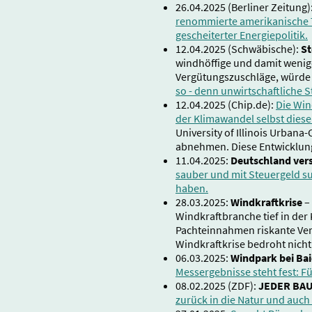
26.04.2025 (Berliner Zeitung)
renommierte amerikanische T
gescheiterter Energiepolitik.
12.04.2025 (Schwäbische):
St
windhöffige und damit wenige
Vergütungszuschläge, würde 
so - denn unwirtschaftliche 
12.04.2025 (Chip.de):
Die Win
der Klimawandel selbst dies
University of Illinois Urba
abnehmen. Diese Entwicklung
11.04.2025:
Deutschland ver
sauber und mit Steuergeld s
haben.
28.03.2025:
Windkraftkrise
–
Windkraftbranche tief in der
Pachteinnahmen riskante Vertr
Windkraftkrise bedroht nich
06.03.2025:
Windpark bei Bai
Messergebnisse steht fest: F
08.02.2025 (ZDF):
JEDER BA
zurück in die Natur und auch 