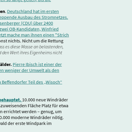
gen
.
Deutschland hat im ersten
hleppende Ausbau des Stromnetzes.
senberger (CDU) über 2400
zwei OB-Kandidaten, Winfried
etzt mache man ihnen einen "Strich
nst nichts. Nicht um die Rettung
ass es diese Masse an belastenden,
d den Wert ihres Eigenheims nicht
Wälder.
Pierre Ibisch ist einer der
en weniger der Umwelt als den
m Beffendorfer Teil des „Wisoch“
 behauptet.
10.000 neue Windräder
szuweisenden Fläche Platz für etwa
n errichtet werden – genug, um
10.000 moderne Windräder nötig.
ald der erste Windpark im