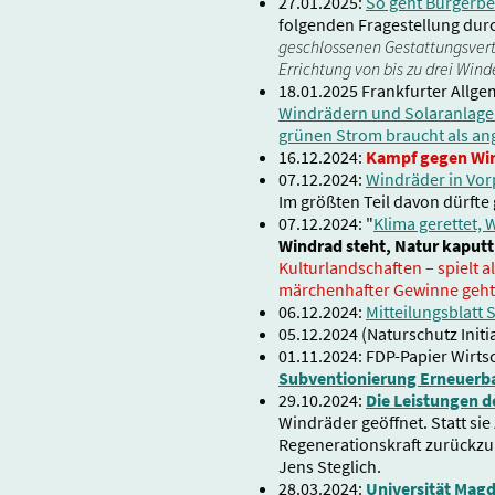
27.01.2025:
So geht Bürgerbe
folgenden Fragestellung dur
geschlossenen Gestattungsvert
Errichtung von bis zu drei Win
18.01.2025 Frankfurter Allge
Windrädern und Solaranlagen
grünen Strom braucht als a
16.12.2024:
Kampf gegen Win
07.12.2024:
Windräder in Vo
Im größten Teil davon dürfte 
07.12.2024: "
Klima gerettet, 
Windrad steht, Natur kaputt,
Kulturlandschaften – spielt a
märchenhafter Gewinne geht
06.12.2024:
Mitteilungsblatt
05.12.2024 (Naturschutz Initia
01.11.2024: FDP-Papier Wirt
Subventionierung Erneuerba
29.10.2024:
Die Leistungen d
Windräder geöffnet. Statt sie
Regenerationskraft zurückz
Jens Steglich.
28.03.2024:
Universität Magd