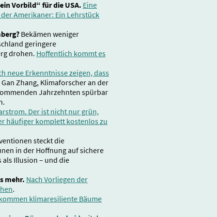
ein Vorbild“ für die USA.
Eine
der Amerikaner: Ein Lehrstück
mberg?
Bekämen weniger
schland geringere
erg drohen.
Hoffentlich kommt es
ch neue Erkenntnisse zeigen, dass
n Gan Zhang, Klimaforscher an der
en kommenden Jahrzehnten spürbar
n.
strom. Der ist nicht nur grün,
r häufiger komplett kostenlos zu
ventionen steckt die
unen in der Hoffnung auf sichere
als Illusion – und die
ts mehr.
Nach Vorliegen der
ehen
.
n kommen klimaresiliente Bäume