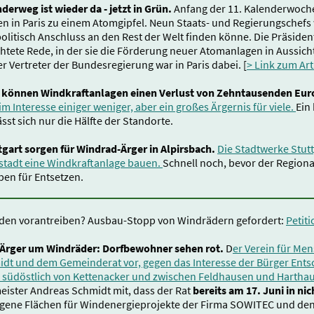
derweg ist wieder da - jetzt in Grün.
Anfang der 11. Kalenderwoche 
en in Paris zu einem Atomgipfel. Neun Staats- und Regierungschef
olitisch Anschluss an den Rest der Welt finden könne. Die Präside
achtete Rede, in der sie die Förderung neuer Atomanlagen in Aussicht
er Vertreter der Bundesregierung war in Paris dabei. [
> Link zum Art
r können Windkraftanlagen einen Verlust von Zehntausenden Eu
 Interesse einiger weniger, aber ein großes Ärgernis für viele.
Ein
ässt sich nur die Hälfte der Standorte.
gart sorgen für Windrad-Ärger in Alpirsbach.
Die Stadtwerke Stutt
tstadt eine Windkraftanlage bauen.
Schnell noch, bevor der Regionalp
ben für Entsetzen.
rden vorantreiben? Ausbau-Stopp von Windrädern gefordert:
Petit
Ärger um Windräder: Dorfbewohner sehen rot.
D
er Verein für Men
dt und dem Gemeinderat vor, gegen das Interesse der Bürger Ents
südöstlich von Kettenacker und zwischen Feldhausen und Hartha
meister Andreas Schmidt mit, dass der Rat
bereits am 17. Juni in nic
igene Flächen für Windenergieprojekte der Firma SOWITEC und de