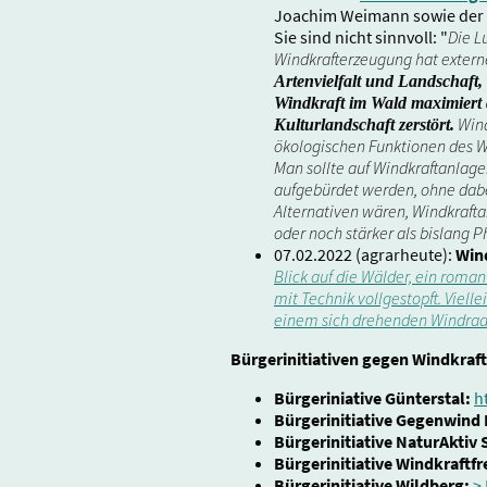
Joachim Weimann sowie der Na
Sie sind nicht sinnvoll: "
Die L
Windkrafterzeugung hat extern
Artenvielfalt und Landschaft
Windkraft im Wald maximiert d
Wind
Kulturlandschaft zerstört.
ökologischen Funktionen des Wa
Man sollte auf Windkraftanlage
aufgebürdet werden, ohne dabei
Alternativen wären, Windkraft
oder noch stärker als bislang P
07.02.2022 (agrarheute):
Wind
Blick auf die Wälder, ein roma
mit Technik vollgestopft. Vielle
einem sich drehenden Windrad 
Bürgerinitiativen gegen Windkraft
Bürgeriniative Günterstal:
h
Bürgerinitiative Gegenwind
Bürgerinitiative NaturAkti
Bürgerinitiative Windkraftfr
Bürgerinitiative Wildberg:
> 