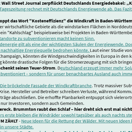
:
Wall Street Journal zerpflückt Deutschlands Energiedebakel: „K
ageszeitung rechnet mit Deutschlands Energiewende ab. Das Fazit 
oppt das Wort "Kosteneffizienz" die Windkraft in Baden-Württe
r wirtschaftliche Gebiete als die windstarken Flächen in Norddeut
ein "Kahlschlag" beispielsweise bei Projekten in Baden-Württemb
Standorte zu subventionieren macht keinen Sinn.
denergie gilt als eine der wichtigsten Säulen der Energiewende. Do
e nachhaltige Energiequelle bedrohen könnte.
Laut einer Studie vo
na-Champaign, könnten die Windgeschwindigkeiten in Europa in d
 könnte drastische Folgen für die Stromerzeugung mit sich bringe
schenkt seinen Teuer-Strom
. D
eutschland erzeugt immer mehr Solar
ubventioniert – sondern für unser benachbartes Ausland auch imme
Die bröckelnde Fassade der Windkraftbranche
. Trotz massiver Sub
 Krise. Hersteller und Betreiber schreiben Verluste, während Komm
äge abschließen. Die erhoffte Planbarkeit entpuppt sich vielerorts 
t nur Investoren, sondern auch Gemeinden.
ereck. Brummton raubt den Schlaf – hier dreht sich erst mal nich
ürs erste bleiben die Windräder sowohl tagsüber als auch nachts st
UM ZÄHLT
-
Neue Ideen für die Rettung der Wälder. Mit neuen Idee
in unsere Städte.