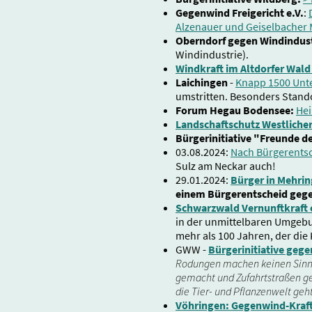
Gegenwind Freigericht e.V.
:
Alzenauer und Geiselbacher 
Oberndorf gegen Windindust
Windindustrie).
Windkraft im Altdorfer Wald 
Laichingen
-
Knapp 1500 Unte
umstritten. Besonders Stand
Forum Hegau Bodensee:
Hei
Landschaftschutz Westlicher
Bürgerinitiative "Freunde d
03.08.2024:
Nach Bürgerentsc
Sulz am Neckar auch!
29.01.2024:
Bürger in Mehrin
einem Bürgerentscheid gege
Schwarzwald Vernunftkraft 
in der unmittelbaren Umgebun
mehr als 100 Jahren, der die
GWW -
Bürgerinitiative geg
Rodungen machen keinen Sinn,
gemacht und Zufahrtstraßen ge
die Tier- und Pflanzenwelt geh
Vöhringen: Gegenwind-Kraf