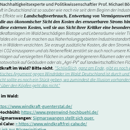
chhaltigkeitsexperte und Politikwissenschaftler Prof. Michael Böc
uft in Deutschland ist so sauber wie noch nie seit dem Beginn der Industr
e Effekte wie
Landschaftsverbrauch, Entwertung von Vermögenswert
, die aus ökonomischer Sicht den Kosten des erneuerbaren Stroms h
iese externen Kosten, weil sie aus Sicht ihrer Kritiker eine besond
kraftanlagen im Wald beschädigen Biotope und Lebensräume vieler Tier
ldes ein und sie machen aus Naherholungsgebieten Industriestandorte. 
n in Wäldern verzichten. Sie erzeugt zusätzliche Kosten, die den Stro
 CO2 einzusparen und als Nebeneffekt zerstört sie auch noch unsere Kult
anlagen auf versiegelten Flächen in urban gelegeneren Räumen oder e
hotovoltaik auf Gebäuden oder als „Agri-PV“ auf landwirtschaftlichen Flä
kraft im Wald? Bitte nicht
.
"Schließlich, ganz am Ende, gibt es noch e
ntisches Argument gegen Windräder im Wald: Deutschland ist durch und d
icht sollte es noch ein Stück geben, wo zumindest die Illusion vorhanden 
über den Köpfen geht das nicht."
 im Wald:
ttps://www.windkraft-guenterstal.de/
 Hochbühl:
https://www.gegenwind-hochbuehl.de/
v Sigmarswangen
:
Sigmarswangen stellt sich quer.
ei Calw:
> https://www.windkraftfrei-calw.de/
Link zur Bürgerinitiative