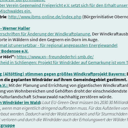
Der Verein Gegenwind Freigericht e.V. setzt sich für den Erhalt unse
Mischwaldes ein.
rie
:
http://www.ibms-online.de/index.php
(Bürgerinitiative Ober
- Werner Haller
rschriften für Änderung der Windkraftplanung.
Der Windkraftausba
orte in Wäldern sind den Gegnern ein Dorn im Auge.
mat ist unersetzbar - für regional angepassten Energiewandel
 Bodensee e.V.
er Höri":
https://www.xn--freundederhri-smb.de/
heid in Schliengen: Projekt für Windräder auf Gemarkung ist vom T
g (Altötting) stimmen gegen größtes Windkraftprojekt Bayerns:
n die geplanten Windräder auf ihrem Gemeindegebiet gestimmt.
e.V.:
Mit der Planung und Errichtung von gigantischen Windkraftan
g von Wohnbereichen und Gehöf­ten droht der einschneidendste Ein
 Kulturlandschaft Schwarzwald nachhaltig zerstören würde.
en Windräder im Wald
:
Laut EU-Green-Deal müssen bis 2030 30 Milliar
 wenn man eigentlich dringend aufforsten muss. Für das Aufstellen v
baut werden. Dadurch wird der Wald zerstückelt und für Sturmschäden 
t verloren und durch die Windräder auch der Erholungswert der Wälder 
tgruppe