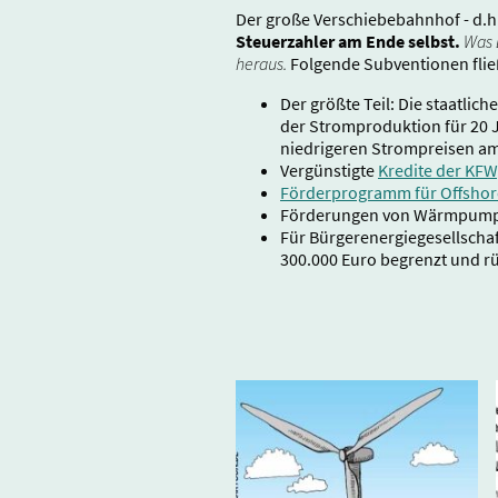
Der große Verschiebebahnhof - d.
Steuerzahler am Ende selbst.
Was 
heraus.
Folgende Subventionen flie
Der größte Teil: Die staatli
der Stromproduktion für 20 Ja
niedrigeren Strompreisen am
Vergünstigte
Kredite der KFW
Förderprogramm für Offshor
Förderungen von Wärmpumpen
Für Bürgerenergiegesellscha
300.000 Euro begrenzt und r