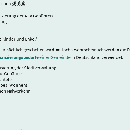
echen 💰💰💰:
uzierung der Kita Gebühren
ßung
re Kinder und Enkel"
 tatsächlich geschehen wird ➡️Höchstwahrscheinlich werden die 
inanzierungsbedarfe
einer Gemeinde
in Deutschland verwendet:
isierung der Stadtverwaltung
che Gebäude
chteter
sbes. Wohnen)
ichen Nahverkehr