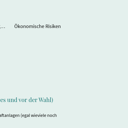
ForstBW Windkraftanlagen im Staatsforst
Ökonomische Risiken
ges und vor der Wahl)
raftanlagen (egal wieviele noch