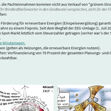
h. die Pachteinnahmen kommen nicht aus Verkauf von "grünem Str
Dir Windkraftbefürworter in den Geldbeutel versprechen, zieht Dir der 
ßen:
che Förderung für erneuerbare Energien (Einspeisevergütung) garan
hre zu einem Fixpreis. Seit dem Wegfall der EEG-Umlage (1. Juli 20
 Spot-Markt letztlich vom Steuerzahler getragen (vorher war's de
.
e Windanlagen.
 (gelten als Heizungen, die erneuerbare Energien nutzen).
ften: Vorfinanzierung von 70 Prozent der gesamten Planungs- un
ückzahlbar.