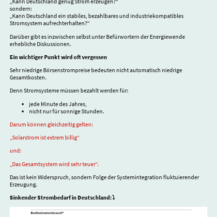
„Kann Deutschland genug Strom erzeugen?“
sondern:
„Kann Deutschland ein stabiles, bezahlbares und industriekompatibles
Stromsystem aufrechterhalten?“
Darüber gibt es inzwischen selbst unter Befürwortern der Energiewende
erhebliche Diskussionen.
Ein wichtiger Punkt wird oft vergessen
Sehr niedrige Börsenstrompreise bedeuten nicht automatisch niedrige
Gesamtkosten.
Denn Stromsysteme müssen bezahlt werden für:
jede Minute des Jahres,
nicht nur für sonnige Stunden.
Darum können gleichzeitig gelten:
„Solarstrom ist extrem billig“
und:
„Das Gesamtsystem wird sehr teuer“.
Das ist kein Widerspruch, sondern Folge der Systemintegration fluktuierender
Erzeugung.
Sinkender Strombedarf in Deutschland:⤵️