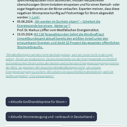
Speicherkapazitäten nicht ausreichen, müssen Netzbetreiber
überschüssigen Strom trotzdem einspeisen und für einen Ramsch- oder
sogar Negativpreis an der Börse verkaufen. Experten meinen, dass diese
negativen Strompreise künftig auf Festverträge für Strom abgewälzt
werden
[> Link]
.
05.08.2024:
„Wir werden im Dunkeln sitzen!“ – Scheitert die
Energiewende bei einem „Weiter so“?
Prof. Dr. Markus Löffler vom Westfälischen Energieinstitut.
15.03.2024:
Mit 138 Terawattstunden liefert die Windkraft laut
Umweltbundesamt aktuell bereits den größten Anteil unter den
erneuerbaren Energien und deckt 32 Prozent des gesamten öffentlichen
Stromverbrauchs.
"Windkraftanlagen werden nicht deshalb gebaut, weil wir sonst nicht in der Lage
wären, Strom zu produzieren. Deutschland hatte vor der Energiewende im Hinblick
auf elektrischen Strom eines der besten und sichersten Energieversorgungssysteme
der Welt. So gesehen: Wir brauchen Windkraftanlagen nicht, um unsere
Energieversorgung zu sichern. Wir setzen sie ausschließlich deshalb ein, weil sie
helfen angeblich, CO2 einzusparen."
> Aktuelle Großhandelspreise für Strom <
> Aktuelle Stromerzeugung und -verbrauch in Deutschland <