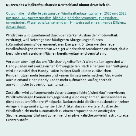
Nutzen des Windkraftausbaus in Deutschland nimmt drastisch ab.
Obwohl die installierte Leistung der Windkraftanlagen zwischen 2020 und 2025
um rund 14 Gigawatt zunahm, blieb die jährliche Stromerzeugung nahezu
unverändert. Wissenschaftler sehen darin Hinweise auf eine sinkende Effizienz
des Ausbaus.
Windstrom wird zunehmend durch den starken Ausbau der Photovoltaik
verdrängt, weil Netzengpässe häufiger zu Abregelungen führen
(„Kannibalisierung“ der erneuerbaren Energien). Drittens werden neue
Windkraftanlagen verstärkt an weniger windreichen Standorten errichtet, da die
besonders ertragreichen Flächen bereits weitgehend genutzt sind.
Vor allem aber liegt das am "Gleichzeitigkeitseffekt": Windkraftanlagen sind wir
Handy-Läden mit exakt gleichen Öffnungszeiten. Nach einer gewissen Sättigung
wird ein zusätzlicher Handy-Laden in einer Stadt keinen zusätzlichen
Kundennutzen mehr bringen und keinen Umsatz mehr machen. Also würde
auch niemand einen Handy-Laden mehr aufmachen. Außer, er erhält
auskömmliche Subventionszahlungen...
Zusätzlich wird auf sogenannte Verschattungseffekte („Windklau“) verwiesen:
Windkraftanlagen können sich gegenseitig Wind wegnehmen, insbesondere in
dicht bebauten Offshore-Windparks. Dadurch sinkt die Stromausbeute einzelner
Anlagen. Insgesamt argumentiert der Artikel, dass ein weiterer Ausbau der
Windkraft nicht mehr automatisch zu einem proportionalen Anstieg der
Stromerzeugung führt und zunehmend an physikalische sowie infrastrukturelle
Grenzen stößt.