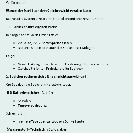
Verfügbarkeit.
Warum der Markt aus dem Gleichgewicht geraten kann
Das heutige System erzeugt mehrere ökonomische Verzerrungen:
1. EE drücken ihre eigenen Preise
Der sogenannte Merit-Order-Effekt:
Viel Wind/PV → Börsenpreise sinken.
Dadurch sinken aber auch die Erlöse neuer Anlagen.
Folge:
Neue EE-Anlagen werden ohne Förderung oft unwirtschaftlich.
Gleichzeitig fehlen Preissignale für Speicher.
2. Speicher rechnen sich oft noch nicht ausreichend
Große saisonale Speicher sind extrem teuer.
🔋🪫Batteriespeicher -
Gut für:
Stunden
Tagesverschiebung
Schlecht für:
mehrere Tage oder gar Wochen Dunkelflaute
💧Wasserstoff -
Technisch möglich, aber: