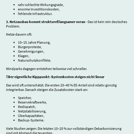
sehr schlechte Wirkungsgrade,
enorme Investitionskosten,
fehlende Infrastruktur.
3. Netzausbau kommt strukturell langsamer voran -
Das ist kein rein deutsches
Problem.
Netze dauern oft:
10–15 Jahre Planung,
Bürgerproteste,
Genehmigungen,
Klagen,
Naturschutzkonflikte.
Windparks dagegen entstehen teilweise viel schneller.
‼️Der eigentliche Kipppunkt: Systemkosten steigen nicht linear
Das wird oft unterschätzt. Die ersten 20–40 % EE-Anteil sind relativ günstig
integrierbar. Danach steigen die Zusatzkosten stark an:
Speicher,
Reservekraftwerke,
Redispatch,
Netzstabilisierung,
Überkapazitäten,
Backup-Systeme.
Viele Studien zeigen: Die letzten 10–20 % zur vollständigen Dekarbonisierung
sind mit Abstand die teuersten.