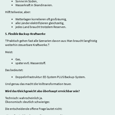
Sonne im Süden,
Wasserkraft in Skandinavien.
Hilft teilweise, aber:
Wetterlagen korrelieren oft großräumig,
alle Länder elektrifizieren gleichzeitig,
jedes Land braucht trotzdem Reserven.
5. Flexible Backup-Kraftwerke
‼️Praktisch gehen fast alle Szenarien davon aus: Man braucht langfristig
weiterhin steuerbare Kraftwerke.‼️
Meist:
Gas,
später evtl. Wasserstoff.
Das bedeutet:
Doppelinfrastruktur: EE-System PLUS Backup-System.
Und genau das macht die Volltransformation teuer.
Wird das Gleichgewicht also überhaupt erreichbar sein?
Technisch: wahrscheinlich ja.
Ökonomisch: deutlich schwieriger.
Die entscheidende offene Frage lautet nicht: