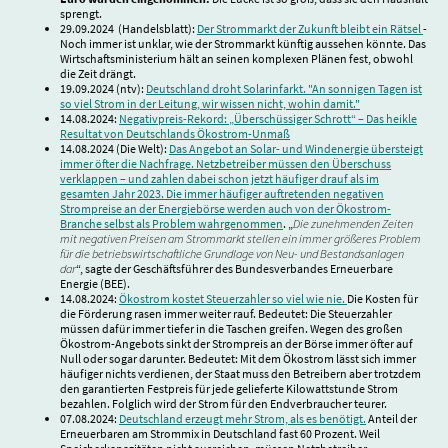
sprengt.
29.09.2024 (Handelsblatt):
Der Strommarkt der Zukunft bleibt ein Rätsel
-
Noch immer ist unklar, wie der Strommarkt künftig aussehen könnte. Das
Wirtschaftsministerium hält an seinen komplexen Plänen fest, obwohl
die Zeit drängt.
19.09.2024 (ntv):
Deutschland droht Solarinfarkt. "An sonnigen Tagen ist
so viel Strom in der Leitung, wir wissen nicht, wohin damit."
14.08.2024:
Negativpreis-Rekord: „Überschüssiger Schrott“ – Das heikle
Resultat von Deutschlands Ökostrom-Unmaß
14.08.2024 (Die Welt):
Das Angebot an Solar- und Windenergie übersteigt
immer öfter die Nachfrage. Netzbetreiber müssen den Überschuss
verklappen – und zahlen dabei schon jetzt häufiger drauf als im
gesamten Jahr 2023. Die immer häufiger auftretenden negativen
Strompreise an der Energiebörse werden auch von der Ökostrom-
Branche selbst als Problem wahrgenommen
. „
Die zunehmenden Zeiten
mit negativen Preisen am Strommarkt stellen ein immer größeres Problem
für die betriebswirtschaftliche Grundlage von Neu- und Bestandsanlagen
dar
“, sagte der Geschäftsführer des Bundesverbandes Erneuerbare
Energie (BEE).
14.08.2024:
Ökostrom kostet Steuerzahler so viel wie nie.
Die Kosten für
die Förderung rasen immer weiter rauf. Bedeutet: Die Steuerzahler
müssen dafür immer tiefer in die Taschen greifen. Wegen des großen
Ökostrom-Angebots sinkt der Strompreis an der Börse immer öfter auf
Null oder sogar darunter. Bedeutet: Mit dem Ökostrom lässt sich immer
häufiger nichts verdienen, der Staat muss den Betreibern aber trotzdem
den garantierten Festpreis für jede gelieferte Kilowattstunde Strom
bezahlen. Folglich wird der Strom für den Endverbraucher teurer.
07.08.2024:
Deutschland erzeugt mehr Strom, als es benötigt.
Anteil der
Erneuerbaren am Strommix in Deutschland fast 60 Prozent. Weil