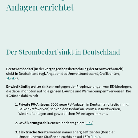
Anlagen errichtet
Der Strombedarf sinkt in Deutschland
Der
Strombedarf
(in der Vergangenheitsbetrachtung der
Stromverbrauch
)
sinkt
in Deutschland (vgl. Angaben des Umweltbundesamt, Grafik unten,
>Link<
).
Er wird künftig weiter sinken
- entgegen der Prophezeiungen von EE-Ideologen,
die dabei monoton auf "die ganzen E-Autos und Wärmepumpen" verweisen. Die
4 Gründe dafür sind:
Private PV-Anlagen
: 3000 neue PV-Anlagen in Deutschland täglich (inkl.
Balkonkraftwerken) senken den Bedarf an Strom aus Kraftwerken,
Windkraftanlagen und gewerblichen PV-Anlagen immens.
Bevölkerungszahl
Deutschlands stagniert (
Link
).
Elektrische Geräte
werden immer energieeffizienter (Beispiel:
Umstellung von Straßenbeleuchtung auf LED) (
Link
).