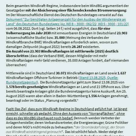
Beim gesamten Windkraft-Regime, insbesondere beim WindBG argumentiert der
Gesetzgeber
mit der Absicherung einer flächendeckenden Stromversorgung
:
Im Der Wissenschaftliche Dienst des Deutschen Bundestages verweist auf das
Dokument "Zur benötigten Anlagenanzahl für den Ausbau der Windenergie an
Land" des Deutschen Bundestages (Az. WD 8 – 3000 - 062/22, WD 5 - 3000 - 101/22)
vom 06.08.2022. Dort (vgl. Seiten 14 f.) wird ausgeführt,
dass
für eine
Vollversorgung im Jahr 2030
mit erneuerbaren Energien in Deutschland
23.903
(wissenschaftliche Studie) bzw.
35.000
(Meinung des Verbandes der
Windkraftbranche BWE) Windkraftanlagen erforderlich seien, wovon zum
damaligen Zeitpunkt (August 2022) bereits
28.287
existierten.
Die Anzahl von 23.903 Windkraftanlagen ist mittlerweile (2025) deutlich
überschritten
(dass der Verband BWE, dessen Mitglieder mit mehr
Windkraftanlagen mehr Geld verdienen, 35.000 Anlagen fordert, darf niemanden
überraschen)
Mittlerweile sind in Deutschland
30.071
Windkraftanlagen an Land sowie
1.637
Windkraftanlagen Offshore-Turbinen in Betrieb (
Stand 13.08.2025, Quelle:
Bundesnetzagentur
). Die Bundesnetzagentur geht zum Stand 13.08.2025 von
1.578 bereits genehmigten
Windkraftanlagen an Land und 21 Offshore aus. Über
bereits beantragte Anlagen gibt die Bundesnetzagentur keine Auskunft. Am 25.
August 2025 waren aber allein in Baden-Württemberg
1.556
Anlagen genehmigt,
beantragt oder im Status „Planung vorgestellt.“
Fazit: Das Ziel, dass zum Windkraft-Regime in Deutschland geführt hat, ist längst
erreicht, schneller als gedacht. Ohne den Ausweis von "Vorrangflächen", ohne
dass es des WindBG überhaupt noch bedarf.
Dennoch werden Vertreter der
Anlagenhersteller, deren Verbandsvertreter, die Energieerzeuger, Grüne Politiker
und deren NGO's nicht müde zu behaupten: "
der Strombedarf steigt, der Strom
aus Windkraft wird dringend gebraucht
". Das ist schlicht falsch. Weder steigt der