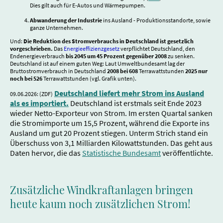
Dies gilt auch für E-Autos und Wärmepumpen.
Abwanderung der Industrie
ins Ausland - Produktionsstandorte, sowie
ganze Unternehmen.
Und:
Die Reduktion des Stromverbrauchs in Deutschland ist gesetzlich
vorgeschrieben.
Das
Energieeffizienzgesetz
verpflichtet Deutschland, den
Endenergieverbrauch
bis 2045 um 45 Prozent gegenüber 2008
zu senken.
Deutschland ist auf einem guten Weg: Laut Umweltbundesamt lag der
Bruttostromverbrauch in Deutschland
2008 bei 608
Terrawattstunden
2025 nur
noch bei 526
Terrawattstunden (vgl. Grafik unten).
Deutschland liefert mehr Strom ins Ausland
09.06.2026: (ZDF)
als es importiert.
Deutschland ist erstmals seit Ende 2023
wieder Netto-Exporteur von Strom. Im ersten Quartal sanken
die Stromimporte um 15,5 Prozent, während die Exporte ins
Ausland um gut 20 Prozent stiegen. Unterm Strich stand ein
Überschuss von 3,1 Milliarden Kilowattstunden. Das geht aus
Daten hervor, die das
Statistische Bundesamt
veröffentlichte.
Zusätzliche Windkraftanlagen bringen
heute kaum noch zusätzlichen Strom!