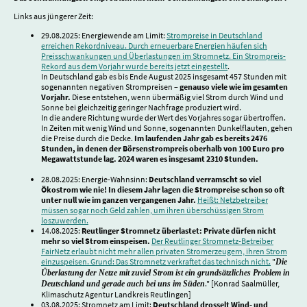
Links aus jüngerer Zeit:
29.08.2025: Energiewende am Limit:
Strompreise in Deutschland
erreichen Rekordniveau. Durch erneuerbare Energien häufen sich
Preisschwankungen und Überlastungen im Stromnetz. Ein Strompreis-
Rekord aus dem Vorjahr wurde bereits jetzt eingestellt
.
In Deutschland gab es bis Ende August 2025 insgesamt 457 Stunden mit
sogenannten negativen Strompreisen
–
genauso viele wie im gesamten
Vorjahr.
Diese entstehen, wenn
übermäßig viel Strom durch Wind und
Sonne bei gleichzeitig geringer Nachfrage produziert wird.
In die andere Richtung wurde der Wert des Vorjahres sogar übertroffen.
In Zeiten mit wenig Wind und Sonne, sogenannten Dunkelflauten, gehen
die Preise durch die Decke.
Im laufenden Jahr gab es bereits 2476
Stunden, in denen der Börsenstrompreis oberhalb von 100 Euro pro
Megawattstunde lag. 2024 waren es insgesamt 2310 Stunden.
28.08.2025: Energie-Wahnsinn:
Deutschland verramscht so viel
Ökostrom wie nie! In diesem Jahr lagen die Strompreise schon so oft
unter null wie im ganzen vergangenen Jahr.
Heißt: Netzbetreiber
müssen sogar noch Geld zahlen, um ihren überschüssigen Strom
loszuwerden.
14.08.2025:
Reutlinger Stromnetz überlastet: Private dürfen nicht
mehr so viel Strom einspeisen.
Der Reutlinger Stromnetz-Betreiber
FairNetz erlaubt nicht mehr allen privaten Stromerzeugern, ihren Strom
einzuspeisen. Grund: Das Stromnetz verkraftet das technisch nicht.
"
Die
Überlastung der Netze mit zuviel Strom ist ein grundsätzliches Problem in
." [Konrad Saalmüller,
Deutschland und gerade auch bei uns im Süden
Klimaschutz Agentur Landkreis Reutlingen]
03.08.2025: Stromnetz am Limit:
Deutschland drosselt Wind- und