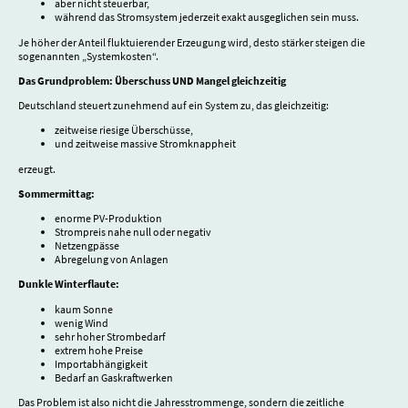
aber nicht steuerbar,
während das Stromsystem jederzeit exakt ausgeglichen sein muss.
Je höher der Anteil fluktuierender Erzeugung wird, desto stärker steigen die
sogenannten „Systemkosten“.
Das Grundproblem: Überschuss UND Mangel gleichzeitig
Deutschland steuert zunehmend auf ein System zu, das gleichzeitig:
zeitweise riesige Überschüsse,
und zeitweise massive Stromknappheit
erzeugt.
Sommermittag:
enorme PV-Produktion
Strompreis nahe null oder negativ
Netzengpässe
Abregelung von Anlagen
Dunkle Winterflaute:
kaum Sonne
wenig Wind
sehr hoher Strombedarf
extrem hohe Preise
Importabhängigkeit
Bedarf an Gaskraftwerken
Das Problem ist also nicht die Jahresstrommenge, sondern die zeitliche