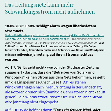
Das Leitungsnetz kann mehr
Schwankungsstrom nicht aufnehmen
18.05.2026: EnBW schlägt Alarm wegen überlastetem
Stromnetz.
Baden-Württembergs größter Energieversorger schlägt Alarm: Das Stromnetz im
Land stoße zunehmend an seine Kapazitätsgrenzen.
„
Wir erleben seit mehr als
zwölf Monaten eine überraschend starke Dynamik bei Netzanschlussbegehren
“, sagt
EnBW-Vorstand Dirk Güsewell im Interview mit unserer Zeitung. Die Folge:
Industriekunden, Gewerbebetriebe und Betreiber von Solar- und Windparks
eilweise jahrelang auf ihren Stromanschluss
müssten t
warten.
ACHTUNG: Es geht nicht - wie von der Stuttgarter Zeitung
suggeriert - darum, dass die "Betreiber von Solar- und
Windparks" keinen Strom aus dem Netz bekommen, es geht
um die Einspeisungs-Anschlüsse !
D.h. es stehen
Windkraftanlagen nach ihrer Errichtung in der Landschaft,
die Rotoren drehen sich (damit die Generatoren nicht kaputt
gehen) - die Windkraftbefürworter freuen sich, aber Strom
wird jahrelang nicht eingespeist.'
Auf FOCUS.de heißt es dazu:
"Dass ein fertiger Wind- oder