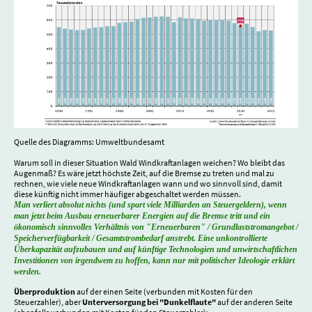
Quelle des Diagramms: Umweltbundesamt
Warum soll in dieser Situation Wald Windkraftanlagen weichen? Wo bleibt das
Augenmaß? Es wäre jetzt höchste Zeit, auf die Bremse zu treten und mal zu
rechnen, wie viele neue Windkraftanlagen wann und wo sinnvoll sind, damit
diese künftig nicht immer häufiger abgeschaltet werden müssen.
Man verliert absolut nichts (und spart viele Milliarden an Steuergeldern), wenn
man jetzt beim Ausbau erneuerbarer Energien auf die Bremse tritt und ein
ökonomisch sinnvolles Verhältnis von "Erneuerbaren" / Grundlaststromangebot /
Speicherverfügbarkeit / Gesamtstrombedarf anstrebt. Eine unkontrollierte
Überkapazität aufzubauen und auf künftige Technologien und unwirtschaftlichen
Investitionen von irgendwem zu hoffen, kann nur mit politischer Ideologie erklärt
werden.
Überproduktion
auf der einen Seite (verbunden mit Kosten für den
Steuerzahler), aber
Unterversorgung bei "Dunkelflaute"
auf der anderen Seite