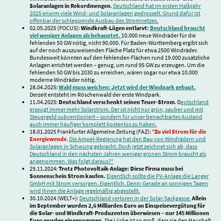
Solaranlagen in Rekordmengen
.
Deutschland hat im ersten Halbjahr
2025 enorm viele Wind- und Solaranlagen gedrosselt. Grund dafür ist
offenbar der schleppende Ausbau des Stromnetzes.
02.05.2025 (FOCUS):
Windkraft-Lügen entlarvt:
Deutschland braucht
viel weniger Anlagen als behauptet.
10.000 neue Windräder für die
fehlenden 50 GW nötig, nicht 90.000. Für Baden-Württemberg ergibt sich
auf der noch auszuweisenden Fläche Platz für etwa 2500 Windräder.
Bundesweit könnten auf den fehlenden Flächen rund 19.000 zusätzliche
Anlagen errichtet werden – genug, um rund 95 GW zu erzeugen. Um die
fehlenden 50 GW bis 2030 zu erreichen, wären sogar nur etwa 10.000
moderne Windräder nötig.
28.04.2025:
Wald muss weichen: Jetzt wird der Windpark gebaut.
Derzeit entsteht im Röschenwald der erste Windpark.
11.04.2025:
Deutschland verschenkt seinen Teuer-Strom
. D
eutschland
erzeugt immer mehr Solarstrom. Der ist nicht nur grün, sauber und mit
Steuergeld subventioniert – sondern für unser benachbartes Ausland
auch immer häufiger komplett kostenlos zu haben.
18.01.2025 Frankfurter Allgemeine Zeitung (FAZ): "
Zu viel Strom für die
Energiewende
.
Die Ampel-Regierung hat den Bau von Windrädern und
Solaranlagen in Schwung gebracht. Doch jetzt zeichnet sich ab, dass
Deutschland in den nächsten Jahren weniger grünen Strom braucht als
angenommen. Was folgt daraus?"
29.11.2024:
Trotz Photovoltaik-Anlage: Diese Firma muss bei
Sonnenschein Strom kaufen.
Eigentlich sollte die PV-Anlage die Langer
GmbH mit Strom versorgen. Eigentlich. Denn: Gerade an sonnigen Tagen
wird ihnen die Anlage regelmäßig abgestellt.
30.10.2024 (WELT+):
Deutschland verloren in der Solar-Sackgasse.
Allein
im September wurden 2,6 Milliarden Euro an Einspeisevergütung für
die Solar- und Windkraft-Produzenten überwiesen – nur 145 Millionen
Euro wurden eingenommen.
Die Lücke ist so groß, dass sie den Haushalt