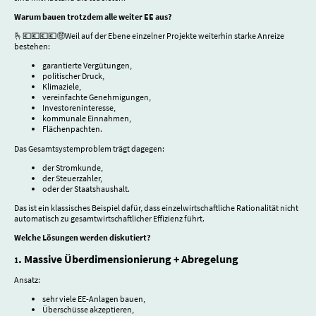
Warum bauen trotzdem alle weiter EE aus?
🫰💶💶💶💶🤑Weil auf der Ebene einzelner Projekte weiterhin starke Anreize
bestehen:
garantierte Vergütungen,
politischer Druck,
Klimaziele,
vereinfachte Genehmigungen,
Investoreninteresse,
kommunale Einnahmen,
Flächenpachten.
Das Gesamtsystemproblem trägt dagegen:
der Stromkunde,
der Steuerzahler,
oder der Staatshaushalt.
Das ist ein klassisches Beispiel dafür, dass einzelwirtschaftliche Rationalität nicht
automatisch zu gesamtwirtschaftlicher Effizienz führt.
Welche Lösungen werden diskutiert?
. Massive Überdimensionierung + Abregelung
1
Ansatz:
sehr viele EE-Anlagen bauen,
Überschüsse akzeptieren,