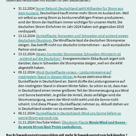
(ebenfalls verbunden mit Kosten für den Steuerzahler):
31.12.2024
Teurer Rekord: Deutschland zahlt Milliarden für Strom aus
dem Ausland.
Deutschland kauft immer mehr Strom im Ausland ein. Weil
wir selbst zu wenig Strom zu konkurrenzfähigen Preisen produzieren,
wird der Strom der Nachbarn immer wichtiger für unseren Markt. Die
deutschen Strom-Einfuhren im Jahr 2024 haben sich gegenüber 2019
verdoppelt.
13.12.2024:
Dunkelflaute: Norwegen und Schweden sind wütend wegen
deutschem Ökostrom.
Die Windflaute lässt die deutschen Strompreise
steigen. Das betrifft nicht nur deutsche Unternehmen – auch europäische
Partner sind sauer.
13.12.2024:
Wegen horrender Strompreise: Schweden-Ministerin ist
„wütend auf die Deutschen“
. Energieministerin Ebba Busch ärgert sich
darüber, dass in Schweden die Strompreise steigen, weil wir die AKW
abgestellt haben.
09.12.2024:
Wind-Dunkelflaute voraus – Leistungsreserve auf
niedrigstem Stand in diesem Winter.
In Kürze steht eine Wind-
Dunkelflaute in Deutschland an. Damit dürfte die Leistungsreserve auf
den niedrigsten Stand in diesem Winter fallen. So schön es ist, dass man
in Deutschland einen immer größeren Teil der Stromerzeugung aus Wind
und Sonne bestreitet: Je größer der Anteil, desto anfälliger wird die
Stromversorgung, wenn der Wind nicht weht und die Sonne nicht
scheint. Und diese Phasen (Dunkelflaute) nehmen zu. Aktuell stehen wir
in Deutschland wieder vor so einem Szenario.
06.11.2024:
Dunkelflaute in Deutschland: Wind uns Sonne liefern so
wenig Strom wie noch nie.
11.11.2024 (YouTube Video):
Ökostrom-Flaute
Wenig Wind und Sonne -
Zu wenig Strom lässt Preise explodieren.
Das Schwankungsstromproblem mit mehr Schwankungsstrom bekämpfen ?