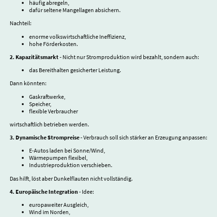
häufig abregeln,
dafür seltene Mangellagen absichern.
Nachteil:
enorme volkswirtschaftliche Ineffizienz,
hohe Förderkosten.
2. Kapazitätsmarkt -
Nicht nur Stromproduktion wird bezahlt, sondern auch:
das Bereithalten gesicherter Leistung.
Dann könnten:
Gaskraftwerke,
Speicher,
flexible Verbraucher
wirtschaftlich betrieben werden.
3. Dynamische Strompreise -
Verbrauch soll sich stärker an Erzeugung anpassen:
E-Autos laden bei Sonne/Wind,
Wärmepumpen flexibel,
Industrieproduktion verschieben.
Das hilft, löst aber Dunkelflauten nicht vollständig.
4. Europäische Integration -
Idee:
europaweiter Ausgleich,
Wind im Norden,