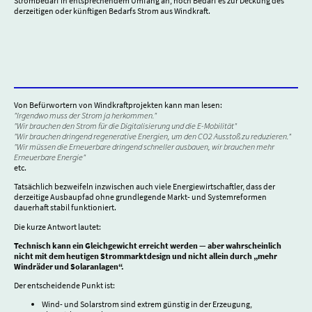
Strombedarf in entsprechendem Umfang an, noch Bedarf es zur Deckung des
derzeitigen oder künftigen Bedarfs Strom aus Windkraft.
Von Befürwortern von Windkraftprojekten kann man lesen:
"Irgendwo muss der Strom ja herkommen."
"Wir brauchen den Strom für die Digitalisierung und die E-Mobilität"
"Wir brauchen dringend regenerative Energien, um den CO2 Ausstoß zu reduzieren."
"Wir müssen die Erneuerbare dringend schneller ausbauen, wir brauchen mehr
Erneuerbare Energie"
etc.
Tatsächlich bezweifeln inzwischen auch viele Energiewirtschaftler, dass der
derzeitige Ausbaupfad ohne grundlegende Markt- und Systemreformen
dauerhaft stabil funktioniert.
Die kurze Antwort lautet:
Technisch kann ein Gleichgewicht erreicht werden — aber wahrscheinlich
nicht mit dem heutigen Strommarktdesign und nicht allein durch „mehr
Windräder und Solaranlagen“.
Der entscheidende Punkt ist:
Wind- und Solarstrom sind extrem günstig in der Erzeugung,