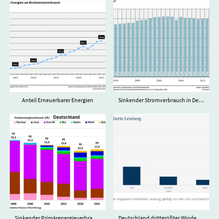
Anteil Erneuerbarer Energien
Sinkender Stromverbrauch in Deutschland
Sinkender Primärenergieverbrauch
Deutschland drittgrößter Windenergieproduzent