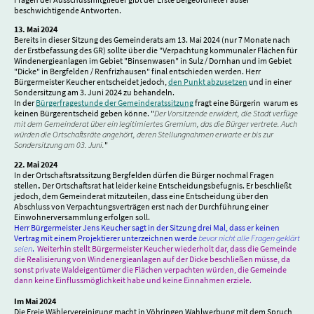
beschwichtigende Antworten.
13. Mai 2024
Bereits in dieser Sitzung des Gemeinderats am 13. Mai 2024 (nur 7 Monate nach
der Erstbefassung des GR) sollte über die "Verpachtung kommunaler Flächen für
Windenergieanlagen im Gebiet "Binsenwasen" in Sulz / Dornhan und im Gebiet
"Dicke" in Bergfelden / Renfrizhausen" final entschieden werden. Herr
Bürgermeister Keucher entscheidet jedoch,
den Punkt abzusetzen
und in einer
Sondersitzung am 3. Juni 2024 zu behandeln.
In der
Bürgerfragestunde der Gemeinderatssitzung
fragt eine Bürgerin warum es
keinen Bürgerentscheid geben könne. "
Der Vorsitzende erwidert, die Stadt verfüge
mit dem Gemeinderat über ein legitimiertes Gremium, das die Bürger vertrete. Auch
würden die Ortschaftsräte angehört, deren Stellungnahmen erwarte er bis zur
Sondersitzung am 03. Juni.
"
22. Mai 2024
In der Ortschaftsratssitzung Bergfelden dürfen die Bürger nochmal Fragen
stellen
.
Der Ortschaftsrat hat leider keine Entscheidungsbefugnis. Er beschließt
jedoch, dem Gemeinderat mitzuteilen, dass eine Entscheidung über den
Abschluss von Verpachtungsverträgen erst nach der Durchführung einer
Einwohnerversammlung erfolgen soll.
Herr Bürgermeister Jens Keucher sagt in der Sitzung drei Mal, dass er keinen
Vertrag mit einem Projektierer unterzeichnen werde
bevor nicht alle Fragen geklärt
seien
.
Weiterhin stellt Bürgermeister Keucher wiederholt dar, dass die Gemeinde
die Realisierung von Windenergieanlagen auf der Dicke beschließen müsse, da
sonst private Waldeigentümer die Flächen verpachten würden, die Gemeinde
dann keine Einflussmöglichkeit habe und keine Einnahmen erziele.
Im Mai 2024
Die Freie Wählervereinigung macht in Vöhringen Wahlwerbung mit dem Spruch