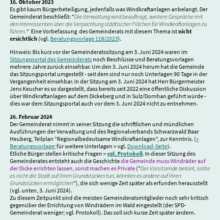
16. Oktober 2023
Es gibt kaum Bürgerbeteiligung, jedenfalls was Windkraftanlagen anbelangt. Der
Gemeinderat beschließt: "
Die Verwaltung wird beauftragt, weitere Gespräche mit
den Interessenten über die Verpachtung städtischer Flächen für Windkraftanlagen zu
führen.
" Eine Vorbefassung des Gemeinderats mit diesem Thema ist
nicht
ersichtlich
(vgl.
Beratungsvorlage 118/2023
).
Hinweis: Bis kurz vor der Gemeinderatssitzung am 3. Juni 2024 waren im
Sitzungsportal des Gemeinderats
noch Beschlüsse und Beratungsvorlagen
mehrere Jahre zurück einsehbar. Um den 3. Juni 2024 herum hat die Gemeinde
das Sitzungsportal umgestellt - seit dem sind nur noch Unterlagen 90 Tage in der
Vergangenheit einsehbar. In der Sitzung am 3. Juni 2024 hat Herr Bürgermeister
Jens Keucher es so dargestellt, dass bereits seit 2022 eine öffentliche Diskussion
über Windkraftanlagen auf dem Dickeberg und in Sulz/Dornhan geführt würde -
dies war dem Sitzungsportal auch vor dem 3. Juni 2024 nicht zu entnehmen.
26. Februar 2024
Der Gemeinderat nimmt in seiner Sitzung die schriftlichen und mündlichen
Ausführungen der Verwaltung und des Regionalverbands Schwarzwald Baar
Heuberg, Teilplan "Regionalbedeutsame Windkraftanlagen", zur Kenntnis. (
>
Beratungsvorlage
; für weitere Unterlagen > vgl.
Download-Seite
).
Etliche Bürger stellen kritische Fragen >
vgl. Protokoll
. In dieser Sitzung des
Gemeinderates entsteht auch die Geschichte
die Gemeinde muss Windräder auf
der Dicke errichten lassen, sonst machen es Private
("
Der Vorsitzende betont, sollte
es nicht die Stadt auf ihren Grundstücken tun, könnten es andere auf ihren
Grundstücken ermöglichen
"), die sich wenige Zeit später als erfunden herausstellt
(vgl. unten, 3. Juni 2024).
Zu diesem Zeitpunkt sind die meisten Gemeinderatsmitglieder noch sehr kritisch
gegenüber der Errichtung von Windrädern im Wald eingestellt (der SPD-
Gemeinderat weniger; vgl. Protokoll). Das soll sich kurze Zeit später ändern.