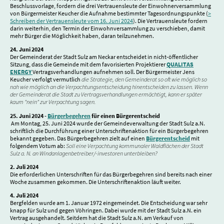
Beschlussvorlage, fordern die drei Vertrauensleute der Einwohnerversammlung
von Bürgermeister Keucher die Aufnahme bestimmter Tagesordnungspunkte (
>
Schreiben der Vertrauensleute vom 16. Juni 2024
). Die Vertrauensleute fordern
darin weiterhin, den Termin der Einwohnversammlung zu verschieben, damit
mehr Bürger die Möglichkeit haben, daran teilzunehmen.
24. Juni 2024
Der Gemeinderat der Stadt Sulz am Neckar entscheidet in nicht-öffentlicher
Sitzung, dass die Gemeinde mit dem favorisierten Projektierer
QUALITAS
ENERGY
Vertragsverhandlungen aufnehmen soll. Der Bürgermeister Jens
Keucher verfolgt vermutlich
die Strategie, den Gemeinderat
so oft wie möglich so
nah wie möglich an die Verpachtungsentscheidung hinentscheiden zu lassen. Wenn
der Gemeinderat die Stadt zu Vertragsverhandlungen ermächtigt, kann er später
kaum "nein" zur Verpachtung sagen.
25. Juni 2024 -
Bürgerbegehren
für einen Bürgerentscheid
Am Montag, 25. Juni 2024 wurde der Gemeindeverwaltung der Stadt Sulz a.N.
schriftlich die Durchführung einer Unterschriftenaktion für ein Bürgerbegehren
bekannt gegeben. Das Bürgerbegehren zielt auf einen
Bürgerentscheid
mit
folgendem Votum ab:
Soll eine Verpachtung kommunaler Waldflächen der Stadt
Sulz a. N. an Windanlagenbetreiber/-investoren unterbleiben?
2. Juli 2024
Die erforderlichen Unterschriften für das Bürgerbegehren sind bereits nach einer
Woche zusammen gekommen. Die Unterschriftenaktion läuft weiter.
4. Juli 2024
Bergfelden wurde am 1. Januar 1972 eingemeindet. Die Entscheidung war sehr
knapp für Sulz und gegen Vöhringen. Dabei wurde mit der Stadt Sulz a.N. ein
Vertrag ausgehandelt. Seitdem hat die Stadt Sulz a.N. am Verkauf von