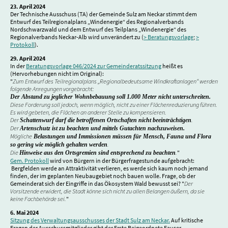
23. April 2024
Der Technische Ausschuss (TA) der Gemeinde Sulz am Neckar stimmt dem
Entwurf des Teilregionalplans „Windenergie“ des Regionalverbands
Nordschwarzwald und dem Entwurf des Teilplans „Windenergie“ des
Regionalverbands Neckar-Alb wird unverändert zu (
> Beratungsvorlage
;
>
Protokoll
).
29. April 2024
In der
Beratungsvorlage 046/2024 zur Gemeinderatssitzung
heißt es
(Hervorhebungen nicht im Original):
"
Zum Entwurf des Teilregionalplans „Regionalbedeutsame Windkraftanlagen“ werden
folgende Anregungen vorgebracht:
Der Abstand zu jeglicher Wohnbebauung soll 1.000 Meter nicht unterschreiten.
Diese Forderung soll jedoch, wenn möglich, nicht zu einer Flächenreduzierung führen.
Es wird gebeten, die Flächen an anderer Stelle zu kompensieren.
Der
.
Schattenwurf darf die betroffenen Ortschaften nicht beeinträchtigen
Der
Artenschutz ist zu beachten und mittels Gutachten nachzuweisen.
Mögliche
Belastungen und Immissionen müssen für Mensch, Fauna und Flora
.
so gering wie möglich gehalten werden
Die
.
"
Hinweise aus den Ortsgremien sind entsprechend zu beachten
Gem. Protokoll
wird von Bürgern in der Bürgerfragestunde aufgebracht:
Bergfelden werde an Attraktivität verlieren, es werde sich kaum noch jemand
finden, der im geplanten Neubaugebiet noch bauen wolle. Frage, ob der
Gemeinderat sich der Eingriffe in das Ökosystem Wald bewusst sei? "
Der
Vorsitzende erwidert, die Stadt könne sich nicht zu allen Belangen äußern, da sie
keine Fachbehörde sei.
"
6. Mai 2024
Sitzung des Verwaltungsausschusses der Stadt Sulz am Neckar.
Auf kritische
Fragen der Ausschussmitglieder gibt der Erste Beigeordnete Fauser