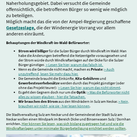
Naherholungsgebiet. Dabei versucht die Gemeinde
offensichtlich, die betroffenen Bürger so wenig wie möglich
zu beteiligen.
Möglich macht das die von der Ampel-Regierung geschaffene
Gesetzeslage
,
die der Windenergie Vorrang vor allem
anderen einräumt.
Behauptungen der Windkraft-im-Wald-Befürworter:
Strom wird billiger
für die Sulzer Bürger durch Windkraft im Wald: Man
habe die Änderungen betreffend die Netzentgelte vorausgesehen und
der Strom würde durch Windkraftanlagen auf der Dicke für die Sulzer
Bürger günstiger.
> Lesen Sie hier, warum das falsch ist.
Wenn es die Gemeinde nicht macht, machen es
Private
:
> Auch
unzutreffend, lesen Sie mehr dazu hier.
Die Gemeinde braucht die Einkünfte,
Kita-Gebühren
und
Gewerbesteuerhebesätze
werden durch das Projekt günstiger (oder
ohne das Projekt teurer):
> Lesen Sie hier, warum das nicht stimmt
.
Es geht den Gegnern doch nur um die
Optik
:
> Was die Befürworter nicht
alles zu wissen glauben - hier die Tatsachen.
Wir brauchen den Strom
aus den Windrädern in Sulz am Neckar.
> Nein,
brauchen wir nicht, wie sie - hier lesen können
.
Die Stadtverwaltung Sulz am Neckar und der Gemeinderat der Stadt Sulz am
Neckar wollen einen Windpark im Bereich Dicke und Binsenwasen Sulz / Dornhan
errichten.
Hier können Sie lesen, was sich bislang zugetragen hat und wie die
Windkraftanlagen unter minimaler Bürgerbeteiligung errichtet werden sollten
.