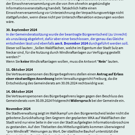
der Einwohnerversammlung um die von ihm ohnehin angekündigte
Informationsveranstaltung handelt. Tatsächlich hätte einen
Einwohnerversammlung vor Unterzeichnung der Verpachtungsverträge nicht
stattgefunden, wenn diese nicht per Unterschriftenaktion erzwungen worden
wäre.
30. September 2024
In der Gemeinderatssitzung wurde der beantragte Bürgerentscheid (zu Unrecht)
als unzulässig abgelehnt, dafür aber einer beschlossen, der genau das Gleiche
entscheiden lässt und ebenfalls
am 8. Dezember 2024
durchgeführt werden soll.
Dieser soll lauten: „Sollen Waldflächen, welche im Eigentum der Stadt Sulz am
Neckar sind, für die Nutzung durch Windkraftanlagen zur Verfügung gestellt
werden?“
Wenn Sie
keine
Windkraftanlagen wollen, muss die Antwort "
Nein
" lauten.
11. Oktober 2024
Die Vertrauenspersonen des Bürgerbegehrens stellen einen
Antrag auf Erlass
einer einstweiligen Anordnung
beim Verwaltungsgericht Freiburg, da die
Entscheidung des Gemeinderats am 30.09.2024 rechtswidrig war.
14. Oktober 2024
Die Vertrauenspersonen des Bürgerbegehrens legen gegen den Beschluss des
Gemeinderats vom 30.09.2024 fristgerecht
Widerspruch
bei der Gemeinde ein.
November 2024
Die Stadtverwaltung zeigt im Wahlkampf um den Bürgerentscheid leider nicht die
gebotene Zurückhaltung: Den Gegnern der geplanten WKA auf Waldflächen der
Stadt wird nur eine Seite in der von der Stadt aufgelegten Informationsbroschüre
zu gestanden. Auf den Titelseiten des Mitteilungsblatts kommen überwiegend
"pro Windkraft" Meinungen zu Wort. Der städtische Bauhof unterstützt die