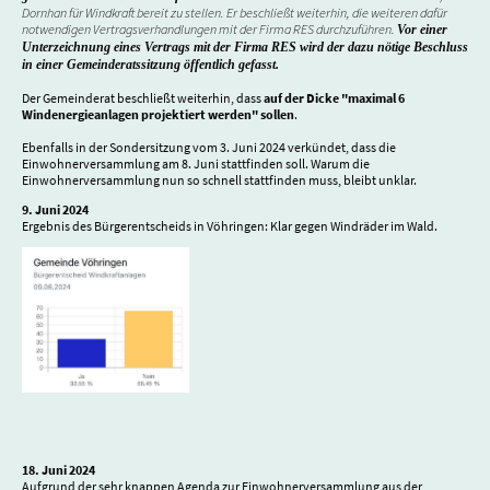
Dornhan für Windkraft bereit zu stellen. Er beschließt weiterhin, die weiteren dafür
notwendigen Vertragsverhandlungen mit der Firma RES durchzuführen.
Vor einer
Unterzeichnung eines Vertrags mit der Firma RES wird der dazu nötige Beschluss
in einer Gemeinderatssitzung öffentlich gefasst.
Der Gemeinderat beschließt weiterhin, dass
auf der Dicke "maximal 6
Windenergieanlagen projektiert werden" sollen
.
Ebenfalls in der Sondersitzung vom 3. Juni 2024 verkündet, dass die
Einwohnerversammlung am 8. Juni stattfinden soll. Warum die
Einwohnerversammlung nun so schnell stattfinden muss, bleibt unklar.
9. Juni 2024
Ergebnis des Bürgerentscheids in Vöhringen: Klar gegen Windräder im Wald.
18. Juni 2024
Aufgrund der sehr knappen Agenda zur Einwohnerversammlung aus der