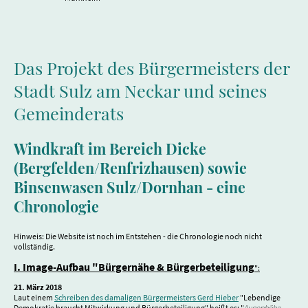
Das Projekt des Bürgermeisters der
Stadt Sulz am Neckar und seines
Gemeinderats
Windkraft im Bereich Dicke
(Bergfelden/Renfrizhausen) sowie
Binsenwasen Sulz/Dornhan - eine
Chronologie
Hinweis: Die Website ist noch im Entstehen - die Chronologie noch nicht
vollständig.
I. Image-Aufbau "Bürgernähe & Bürgerbeteiligung
":
21. März 2018
Laut einem
Schreiben des damaligen Bürgermeisters Gerd Hieber
"Lebendige
Demokratie braucht Mitwirkung und Bürgerbeteiligung" heißt es: "
Augenhöhe