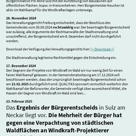
Bürgerinitiative Pro Wind Sulz mit der Aufstellung von Bauzäunen auf
öffentlichen Flächen, bspw. in Kreisverkehren. Herr Bürgermeister Keucher ist
aktiv im Wahlkampf für die Windkraftanlagen unterwegs.
28. November 2024
Das Verwaltungsgericht Freiburg entscheidet, dass der Beschluss des
Gemeinderats vom 30.09.2024
rechtswidrig
war: Der beantragte Bürgerentscheid
war zulässig, alle Argumente der Rechtsanwälte der Stadtverwaltung sind
unzutreffend, der Bürgerentscheid am 8. Dezember darf nicht durchgeführt
werden.
Download der Verfügung des Verwaltungsgerichts hier:
[> Download <]
Die Stadtverwaltung legt keine Rechtsmittel gegen die Entscheidung ein.
17. Dezember 2024
Den Gegnern der Projekte von Windkraft im Wald wir nur wenig Zeit für einen
fairen Wahlkampf gelassen. In der Gemeinderatssitzung am 17.12.2024 soll
beschlossen werden, dass der ursprünglich beantragte Bürgerentscheid schon
am
23.02.2025
durchgeführt wird. QUALITAS sponsert vermutlich weiterhin den
Wahlkampf der Befürworter, die Gemeinde verfügt über ausreichend Mittel, die
Kassen der Gegner von Windkraft im Wald sind leer...
23. Februar 2025
Das
Ergebnis der Bürgerentscheids
in Sulz am
Neckar liegt vor.
Die Mehrheit der Bürger hat
gegen eine Verpachtung von städtischen
Waldflächen an Windkraft-Projektierer