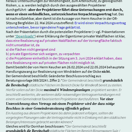
heraus: Untersuchungen zur Windhöfigkeit, zum Artenschutz, zu geologischen
Risiken, u. a. werden lediglich durch den ausgewählten Projektierer
durchgeführt -
aber der Projektierer führt diese Untersuchungen erst durch,
wenn er einen verbindlichen, unterzeichneten Verpachtungsvertrag
hat. Das
ist nachvollziehbar, aber damit ist die Aussage von Herrn Keucher in der OR-
Sitzung Bergfelden 22. Mai 2024 unzutreffend:
Er wird einen Verpachtungsvertrag
unterschreiben, bevor irgendeine Frage geklärt ist.
Nach der Präsentation durch die potenziellen Projektierer (> vgl. Präsentationen
unter
"Downloads"
) einer Erklärung der Eigentümer privater Waldflächen ist klar,
dass eine Realisierung auf privaten Waldflächen auf der Vorrangfläche faktisch
nicht umsetzbar ist, da
a) die Flächen nicht geeignet sind
b) private Eigentümer sich weigern, zu verpachten
c) die Projektierer einheitlich in der Sitzung am 3. Juni 2024 erklärt haben, dass
eine Realisierung rein auf privaten Flächen nicht möglich ist.
Damit besteht der von Herrn Keucher am 26.02.2024 und 22.05.2024 behauptete
Handlungszwang zur Realisierung von Windrädern auf der Dicke
nicht
.
Der Gemeinderat beschließt: Geänderter Beschlussvorschlag aus
Beratungsvorlage 069/2024 I. Ziffer 2: "
Der Gemeinderat beschließt
grundsätzlich
städtische Flächen im Bereich Dicke für Windkraft bereit zu stellen.
die Bereitschaft
Hierfür sollen auf der Dicke
projektiert werden. Er
maximal 6 Windenergieanlagen
beschließt weiterhin, die weiteren dafür notwendigen Vertragsverhandlungen mit
einem vom Gemeinderat favorisierten Projektierer durchzuführen.
Vor einer
Unterzeichnung eines Vertrags mit einem Projektierer wird der dazu nötige
.
Beschluss in einer Gemeinderatssitzung öffentlich gefasst
Ein Ausstieg aus diesem Projekt kann bis dahin jederzeit erfolgen, sollten die
vorgelegten Planungen oder die Vertragsinhalte nicht in Einklang mit den städtischen
Belangen/Interessen gebracht werden können
.“
Gleiches wird für Dornhan beschlossen: "
Der Gemeinderat beschließt
städtische Flächen im Bereich Binsenwasen Sulz /
grundsätzlich die Bereitschaft