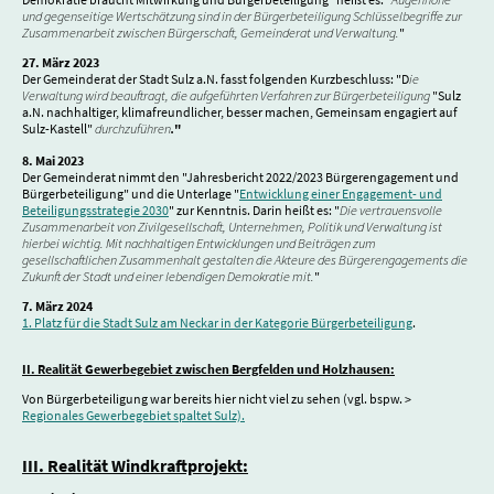
und gegenseitige Wertschätzung sind in der Bürgerbeteiligung Schlüsselbegriffe zur
Zusammenarbeit zwischen Bürgerschaft, Gemeinderat und Verwaltung.
"
27. März 2023
Der Gemeinderat der Stadt Sulz a.N. fasst folgenden Kurzbeschluss: "D
ie
Verwaltung wird beauftragt, die aufgeführten Verfahren zur Bürgerbeteiligung
"Sulz
a.N. nachhaltiger, klimafreundlicher, besser machen, Gemeinsam engagiert auf
Sulz-Kastell"
durchzuführen
"
.
8. Mai 2023
Der Gemeinderat nimmt den "Jahresbericht 2022/2023 Bürgerengagement und
Bürgerbeteiligung" und die Unterlage "
Entwicklung einer Engagement- und
Beteiligungsstrategie 2030
" zur Kenntnis. Darin heißt es: "
Die vertrauensvolle
Zusammenarbeit von Zivilgesellschaft, Unternehmen, Politik und Verwaltung ist
hierbei wichtig. Mit nachhaltigen Entwicklungen und Beiträgen zum
gesellschaftlichen Zusammenhalt gestalten die Akteure des Bürgerengagements die
Zukunft der Stadt und einer lebendigen Demokratie mit.
"
7. März 2024
1. Platz für die Stadt Sulz am Neckar in der Kategorie Bürgerbeteiligung
.
II. Realität Gewerbegebiet zwischen Bergfelden und Holzhausen:
Von Bürgerbeteiligung war bereits hier nicht viel zu sehen (vgl. bspw. >
Regionales Gewerbegebiet spaltet Sulz).
III. Realität Windkraftprojekt: