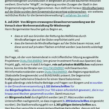
gemeindeeigenen Grundstücken in Bergfelden an private Bauherren Millionen
verdient. Eine hohe "Mitgift", im Gegenzug wurden Zusagen der Stadt in den
Eingemeindungsvertrag aufgenommen. Nun stellt sich heraus:
Windkraftanlagen
auf der Dicke würden dem Eingemeindungsvertrag widersprechen
- ein weiteres
rechtliches Risiko für die Gemeindeverwaltung! [
> erfahren Sie mehr
]
8. Juli 2024 - Von Bürgern erzwungene Einwohnerversammlung war der
Versuch einer Werbeveranstaltung für Windenergie
Herrn Bürgermeister Keucher gab zu Beginn an,
dass er sich aus Gründen der Rettung des Weltklimas durch
Windkraftanlagen auf der Dicke verpflichtet sieht und
dass die Gemeinde Windkraftanlagen auf der Dicke bauen müsse, weil
diese sonst auf privaten Flächen errichtet werden (was bereits widerlegt
ist).
Die Frage, ob der vom Gemeinderat in nicht öffentlicher Sitzung ausgewählte
Projektierer
QUALITAS ENERGY
(ein grüner Investment Fonds aus Spanien) das
Projekt, ggfs. mit nur 4 statt 5 Anlagen,
rein auf privaten Waldflächen
realisieren
könne, konnte der Berater von
QULITAS ENERGY
nicht beantworten.
Mit Informationsständen waren
QUALITAS ENERGY
, das Regierungspräsidium
(Stabsstelle Energiewende) und BUND/NABU präsent. Die Gegenwind-
Kraftgruppe hatte keine Erlaubnis für einen Stand bekommen.
Es gab allerdings viele kritische Beiträge und Fragen von Bürgern und
es wurden
in der Einwohnerversammlung
1.321 Unterschriften
für
das
Bürgerbegehren
überreicht (nur 700 wären erforderlich gewesen), die in nur
knapp zwei Wochen
gesammelt wurden.
Damit muss nun
ein
Bürgerentscheid
durchgeführt werden (am 27. März wurden weitere
Unterschriften nachgereicht, so dass insgesamt
1.399 Unterschriften
eingereicht
wurden). Die Stadtverwaltung geht von
1.365 gültigen Unterschriften
aus.
Herr Keucher versuchte in einem Antwortbeitrag darzustellen, dass es sich bei