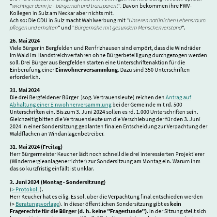
"
wichtiger denn je - bürgernah und transparent
". Davon bekommen ihre FWV-
Kollegen in Sulz am Neckar aber nichts mit.
Ach so: Die CDU in Sulz macht Wahlwerbung mit "
Unseren natürlichen Lebensraum
pflegen und erhalten
" und "
Bürgernähe mit gesundem Menschenverstand
".
26. Mai 2024
Viele Bürger in Bergfelden und Renfrizhausen sind empört, dass die Windräder
im Wald im Handstreichverfahren ohne Bürgerbeteiligung durchgezogen werden
soll. Drei Bürger aus Bergfelden starten eine Unterschriftenaktion für die
Einberufung einer
Einwohnerversammlung
. Dazu sind 350 Unterschriften
erforderlich.
31. Mai 2024
Die drei Bergfeldener Bürger (sog. Vertrauensleute) reichen den
Antrag auf
Abhaltung einer Einwohnerversammlung
bei der Gemeinde mit rd. 500
Unterschriften ein. Bis zum 3. Juni 2024 sollen es rd. 1.000 Unterschriften sein.
Gleichzeitig bitten die Vertrauensleute um die Verschiebung der für den 3. Juni
2024 in einer Sondersitzung geplanten finalen Entscheidung zur Verpachtung der
Waldflächen an Windanlagenbetreiber.
31. Mai 2024 (Freitag)
Herr Bürgermeister Keucher lädt noch schnell die drei interessierten Projektierer
(Windernergieanlagenerrichter) zur Sondersitzung am Montag ein. Warum ihm
das so kurzfristig einfällt ist unklar.
3. Juni 2024 (Montag - Sondersitzung)
(
> Protokoll
).
Herr Keucher hat es eilig. Es soll über die Verpachtung final entschieden werden
(>
Beratungsvorlage
). In dieser öffentlichen Sondersitzung gibt es
kein
Fragerechte für die Bürger (d. h. keine "Fragestunde")
. In der Sitzung stellt sich