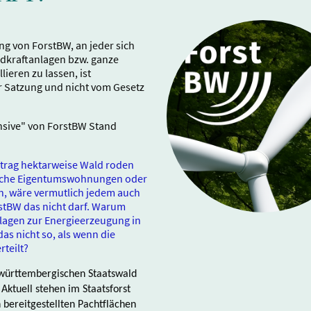
ng von ForstBW, an jeder sich
ndkraftanlagen bzw. ganze
ieren zu lassen, ist
r Satzung und nicht vom Gesetz
nsive" von ForstBW Stand
trag hektarweise Wald roden
läche Eigentumswohnungen oder
en, wäre vermutlich jedem auch
rstBW das nicht darf. Warum
nlagen zur Energieerzeugung in
das nicht so, als wenn die
teilt?
württembergischen Staatswald
Aktuell stehen im Staatsforst
 bereitgestellten Pachtflächen