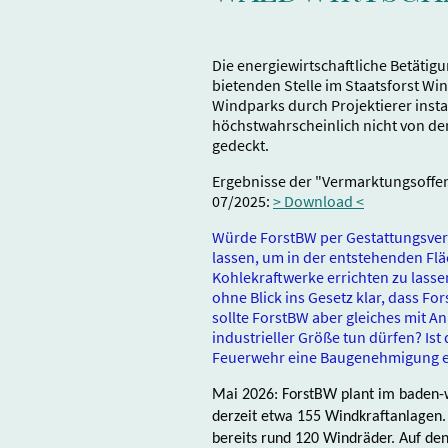
Die energiewirtschaftliche Betätigu
bietenden Stelle im Staatsforst Wi
Windparks durch Projektierer install
höchstwahrscheinlich nicht von de
gedeckt.
Ergebnisse der "Vermarktungsoffe
07/2025:
> Download <
Würde ForstBW per Gestattungsver
lassen, um in der entstehenden F
Kohlekraftwerke errichten zu lass
ohne Blick ins Gesetz klar, dass Fo
sollte ForstBW aber gleiches mit A
industrieller Größe tun dürfen? Ist 
Feuerwehr eine Baugenehmigung er
Mai 2026: ForstBW plant im baden-
derzeit etwa 155 Windkraftanlagen. 
bereits rund 120 Windräder. Auf den