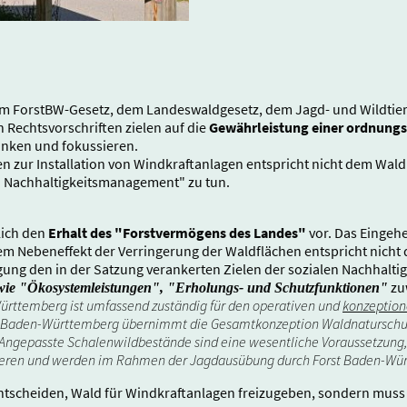
em ForstBW-Gesetz, dem Landeswaldgesetz, dem Jagd- und Wildti
 Rechtsvorschriften zielen auf die
Gewährleistung einer ordnung
änken und fokussieren.
 zur Installation von Windkraftanlagen entspricht nicht dem Wal
en Nachhaltigkeitsmanagement" zu tun.
glich den
Erhalt des "Forstvermögens des Landes"
vor. Das Eingeh
 Nebeneffekt der Verringerung der Waldflächen entspricht nicht de
igung den in der Satzung verankerten Zielen der sozialen Nachhalt
zu
ie "Ökosystemleistungen", "Erholungs- und Schutzfunktionen"
ürttemberg ist umfassend zuständig für den operativen und
konzeption
st Baden-Württemberg übernimmt die Gesamtkonzeption Waldnaturschutz
. Angepasste Schalenwildbestände sind eine wesentliche Voraussetzung
isieren und werden im Rahmen der Jagdausübung durch Forst Baden-Wür
entscheiden, Wald für Windkraftanlagen freizugeben, sondern mus