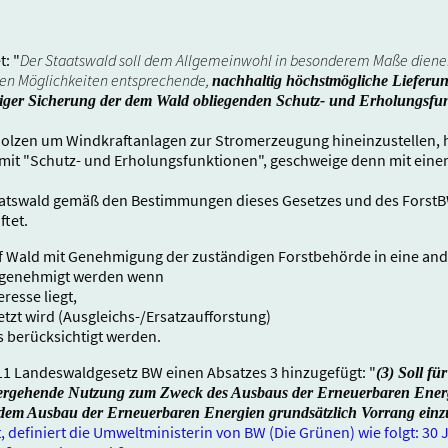
t: "
Der Staatswald soll dem Allgemeinwohl in besonderem Maße dienen.
chen Möglichkeiten entsprechende,
nachhaltig höchstmögliche Lieferun
iger Sicherung der dem Wald obliegenden Schutz- und Erholungsfu
lzen um Windkraftanlagen zur Stromerzeugung hineinzustellen, h
 mit "Schutz- und Erholungsfunktionen", geschweige denn mit eine
taatswald gemäß den Bestimmungen dieses Gesetzes und des Forst
tet.
f Wald mit Genehmigung der zuständigen Forstbehörde in eine an
 genehmigt werden wenn
resse liegt,
setzt wird (Ausgleichs-/Ersatzaufforstung)
s berücksichtigt werden.
11 Landeswaldgesetz BW einen Absatzes 3 hinzugefügt: "
(3) Soll fü
übergehende Nutzung zum Zweck des Ausbaus der Erneuerbaren Energ
 dem Ausbau der Erneuerbaren Energien grundsätzlich Vorrang ein
definiert die Umweltministerin von BW (Die Grünen) wie folgt: 30 