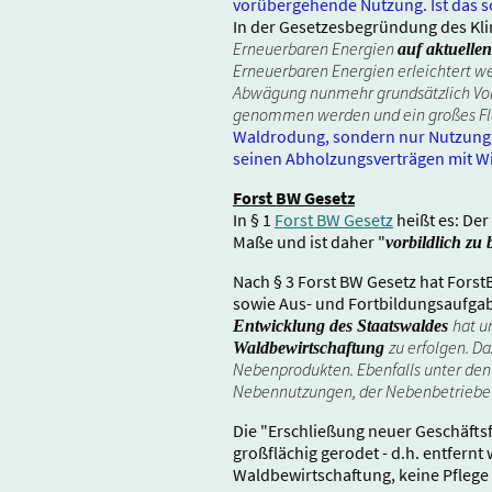
vorübergehende Nutzung. Ist das s
In der Gesetzesbegründung des Kli
Erneuerbaren Energien
auf aktuelle
Erneuerbaren Energien erleichtert w
Abwägung nunmehr grundsätzlich V
genommen werden und ein großes Fl
Waldrodung, sondern nur Nutzung v
seinen Abholzungsverträgen mit Wi
Forst BW Gesetz
In § 1
Forst BW Gesetz
heißt es: De
Maße und ist daher "
vorbildlich zu
Nach § 3 Forst BW Gesetz hat Fors
sowie Aus- und Fortbildungsaufg
hat u
Entwicklung des Staatswaldes
zu erfolgen. D
Waldbewirtschaftung
Nebenprodukten. Ebenfalls unter den W
Nebennutzungen, der Nebenbetriebe u
Die "Erschließung neuer Geschäftsf
großflächig gerodet - d.h. entfernt
Waldbewirtschaftung, keine Pfleg