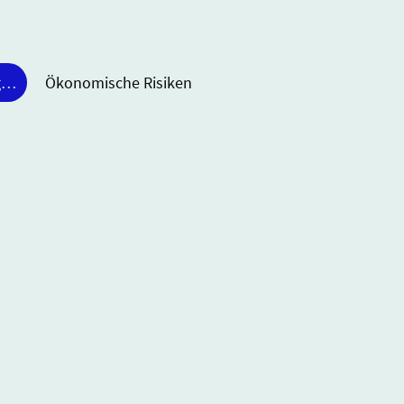
ForstBW Windkraftanlagen im Staatsforst
Ökonomische Risiken