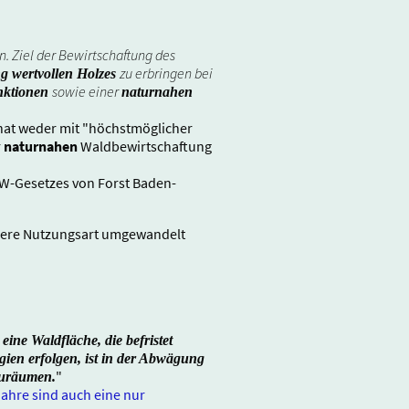
 Ziel der Bewirtschaftung des
zu erbringen bei
g wertvollen Holzes
sowie einer
nktionen
naturnahen
at weder mit "höchstmöglicher
r
naturnahen
Waldbewirtschaftung
BW-Gesetzes von Forst Baden-
dere Nutzungsart umgewandelt
r eine Waldfläche, die befristet
ien erfolgen, ist in der Abwägung
"
zuräumen.
Jahre sind auch eine nur