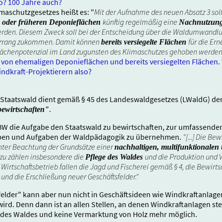
o? 100 Jahre auch?
maschutzgesetzes heißt es: "
Mit der Aufnahme des neuen Absatz 3 soll
künftig regelmäßig eine
n oder früheren Deponieflächen
Nachnutzun
erden. Diesem Zweck soll bei der Entscheidung über die Waldumwandl
orrang zukommen. Damit können
für die Er
bereits versiegelte Flächen
ächenpotenzial im Land zugunsten des Klimaschutzes gehoben werden
on ehemaligen Deponieflächen und bereits versiegelten Flächen. W
ndkraft-Projektierern also?
r Staatswald dient gemäß § 45 des Landeswaldgesetzes (LWaldG) 
.
 bewirtschaften"
tBW die Aufgabe den Staatswald zu bewirtschaften, zur umfassende
aben und Aufgaben der Waldpädagogik zu übernehmen.
"[...] Die Be
nter Beachtung der Grundsätze einer
nachhaltigen, multifunktionale
azu zählen insbesondere die
und die Produktion und 
Pflege des Waldes
irtschaftsbetrieb fallen die Jagd und Fischerei gemäß § 4, die Bewirts
nd die Erschließung neuer Geschäftsfelder."
elder" kann aber nun nicht in Geschäftsideen wie Windkraftanlage
 wird. Denn dann ist an allen Stellen, an denen Windkraftanlagen s
e des Waldes und keine Vermarktung von Holz mehr möglich.