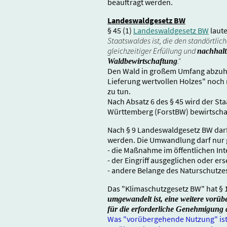
beauftragt werden.
Landeswaldgesetz BW
§ 45 (1)
Landeswaldgesetz BW
laute
Staatswaldes ist, die den standörtli
gleichzeitiger Erfüllung und
nachhalt
."
Waldbewirtschaftung
Den Wald in großem Umfang abzuho
Lieferung wertvollen Holzes" noch
zu tun.
Nach Absatz 6 des § 45 wird der S
Württemberg (ForstBW) bewirtschaf
Nach § 9 Landeswaldgesetz BW dar
werden. Die Umwandlung darf nur
- die Maßnahme im öffentlichen Inte
- der Eingriff ausgeglichen oder er
- andere Belange des Naturschutze
Das "Klimaschutzgesetz BW" hat § 
umgewandelt ist, eine weitere vor
für die erforderliche Genehmigung
Was "vorübergehende Nutzung" ist, 