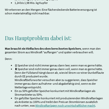
1,24 bis 1,98 Mio. kg Kupfer
Wir erkennen an den Mengen: Eine flächendeckende Batterieversorgung ist
schon materialmäßig nicht machbar.
Das Hauptproblem dabei ist:
Man braucht ein Vielfaches des oben berechneten Speichers
, wenn man den
gesamten Strom aus Windkraft "auffangen" und später verbrauchen will.
Denn:
🪫Speicher sind nicht immer genau dann leer, wenn man es gerne hätte.
🔋Speicher sind nicht immer genau dann voll, wenn man es gerne hätte.
Denn der Füllstand hängt davon ab, wieviel Strom vor einer Dunkelflaute
durch EE produziert wurde.
Windkraftbefürworter versuchen aber zu suggerieren, dass Speicher
immer genau dann aufnahme- und abgabefähig sind, wenn es der
Wetterlage entspricht.
Ein zu 50% gefüllter Speicher konkurriert mit Windkraftanlagen als
Stromanbieter zu 50%.
Ein gefüllter Speicher konkurriert mit produzierenden Windkraftanlagen
als Anbieter zu 100% und treibt den Preis an Strombörsen zusätzlich
nach unten, was
Windkraftanlagen noch unwirtschaftlicher macht
.