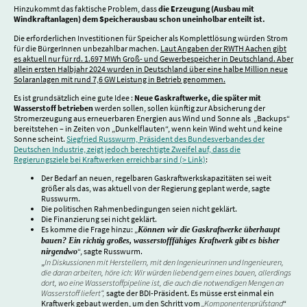
Hinzukommt das faktische Problem, dass
die Erzeugung (Ausbau mit
Windkraftanlagen) dem Speicherausbau schon uneinholbar enteilt ist.
Die erforderlichen Investitionen für Speicher als Komplettlösung würden Strom
für die BürgerInnen unbezahlbar machen.
Laut Angaben der RWTH Aachen gibt
es aktuell nur für rd. 1.697 MWh Groß- und Gewerbespeicher in Deutschland. Aber
allein ersten Halbjahr 2024 wurden in Deutschland über eine halbe Million neue
Solaranlagen mit rund 7,6 GW Leistung in Betrieb genommen.
Es ist grundsätzlich eine gute Idee :
Neue Gaskraftwerke, die später mit
Wasserstoff betrieben
werden sollen, sollen künftig zur Absicherung der
Stromerzeugung aus erneuerbaren Energien aus Wind und Sonne als „Backups“
bereitstehen – in Zeiten von „Dunkelflauten“, wenn kein Wind weht und keine
Sonne scheint.
Siegfried Russwurm, Präsident des Bundesverbandes der
Deutschen Industrie, zeigt jedoch berechtigte Zweifel auf, dass die
Regierungsziele bei Kraftwerken erreichbar sind (> Link)
:
Der Bedarf an neuen, regelbaren Gaskraftwerkskapazitäten sei weit
größer als das, was aktuell von der Regierung geplant werde, sagte
Russwurm.
Die politischen Rahmenbedingungen seien nicht geklärt.
Die Finanzierung sei nicht geklärt.
Es komme die Frage hinzu: „
Können wir die Gaskraftwerke überhaupt
bauen? Ein richtig großes, wasserstofffähiges Kraftwerk gibt es bisher
“, sagte Russwurm.
nirgendwo
„
In Diskussionen mit Herstellern, mit den Ingenieurinnen und Ingenieuren,
die daran arbeiten, höre ich: Wir würden liebend gern eines bauen, allerdings
dort, wo eine Wasserstoffpipeline ist, die auch die notwendigen Mengen an
Wasserstoff liefert“,
sagte der BDI-Präsident. Es müsse erst einmal ein
Kraftwerk gebaut werden, um den Schritt vom
„Komponentenprüfstand
“