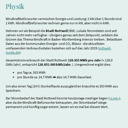
Physik
Windkraftbefürworter vermischen Energie und Leistung: 1 kW über 1 Stunde sind
1 kWh. Windkraftbefürworter rechnen gerne nur in kW, aber nicht in kWh.
Nehmen wir als Beispiel die
Stadt Rottweil
(BW). Lokale Stromdaten sind seit
Jahren nicht mehr verfügbar - übrigens genau seit dem Zeitpunkt, seitdem die
Grünen das Thema Windkraft in Baden-Württemberg intensiv treiben. Belastbare
Daten aus der kommunalen Energie- und CO₂-Bilanz - die aktuellsten
umfassenden Verbrauchsdaten beziehen sich auf das Jahr 2019 (
rottweil-
inside.de
):
Gesamtstromverbrauch der Stadt Rottweil:
128.855 MWh pro Jahr
(= 128,9
GWh/Jahr), entspricht
128.855.000 kWh/Jahr.
). Umgerechnet ergibt dies:
pro Tag ca. 353 MWh
pro Stunde ca. 14,7 MWh ➡️ also 14,7 MWh Dauerlast.
Um also einen Tag (24 h) Dunkelflaute auszugleichen bräuchte es 353 MWh aus
Speichern.
Der Strombedarf der Stadt Rottweil könnte heutzutage niedriger liegen (
>Link<
),
aber da die Windkraft-Befürworter behaupten, der Strombedarf steige
permanent und künftig sogar extrem, lassen wir es mal bei diesem Wert.