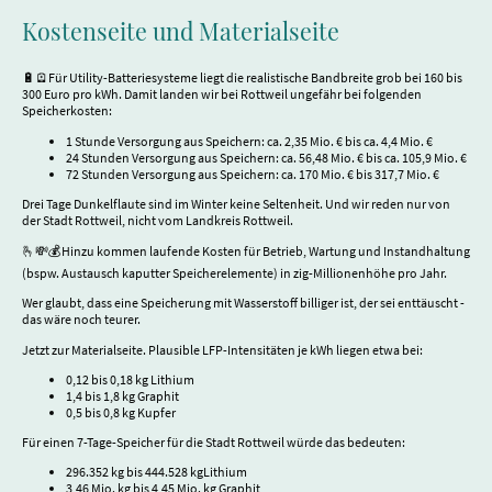
Kostenseite und Materialseite
🔋🪫Für Utility-Batteriesysteme liegt die realistische Bandbreite grob bei 160 bis
300 Euro pro kWh. Damit landen wir bei Rottweil ungefähr bei folgenden
Speicherkosten:
1 Stunde Versorgung aus Speichern: ca. 2,35 Mio. € bis ca. 4,4 Mio. €
24 Stunden Versorgung aus Speichern: ca. 56,48 Mio. € bis ca. 105,9 Mio. €
72 Stunden Versorgung aus Speichern: ca. 170 Mio. € bis 317,7 Mio. €
Drei Tage Dunkelflaute sind im Winter keine Seltenheit. Und wir reden nur von
der Stadt Rottweil, nicht vom Landkreis Rottweil.
🫰💸💰Hinzu kommen laufende Kosten für Betrieb, Wartung und Instandhaltung
(bspw. Austausch kaputter Speicherelemente) in zig-Millionenhöhe pro Jahr.
Wer glaubt, dass eine Speicherung mit Wasserstoff billiger ist, der sei enttäuscht -
das wäre noch teurer.
Jetzt zur Materialseite. Plausible LFP-Intensitäten je kWh liegen etwa bei:
0,12 bis 0,18 kg Lithium
1,4 bis 1,8 kg Graphit
0,5 bis 0,8 kg Kupfer
Für einen 7-Tage-Speicher für die Stadt Rottweil würde das bedeuten:
296.352 kg bis 444.528 kgLithium
3,46 Mio. kg bis 4,45 Mio. kg Graphit