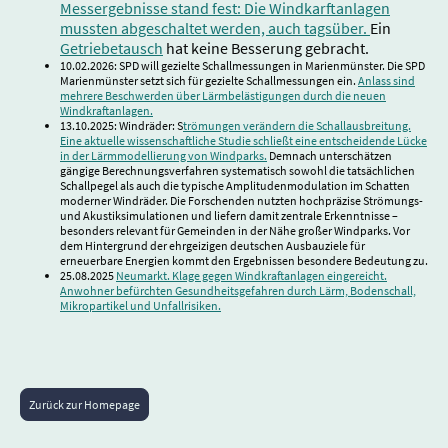
Messergebnisse stand fest: Die Windkarftanlagen
mussten abgeschaltet werden, auch tagsüber.
Ein
Getriebetausch
hat keine Besserung gebracht.
10.02.2026: SPD will gezielte Schallmessungen in Marienmünster. Die SPD
Marienmünster setzt sich für gezielte Schallmessungen ein.
Anlass sind
mehrere Beschwerden über Lärmbelästigungen durch die neuen
Windkraftanlagen.
13.10.2025: Windräder: S
trömungen verändern die Schallausbreitung.
Eine aktuelle wissenschaftliche Studie schließt eine entscheidende Lücke
in der Lärmmodellierung von Windparks.
Demnach unterschätzen
gängige Berechnungsverfahren systematisch sowohl die tatsächlichen
Schallpegel als auch die typische Amplitudenmodulation im Schatten
moderner Windräder. Die Forschenden nutzten hochpräzise Strömungs-
und Akustiksimulationen und liefern damit zentrale Erkenntnisse –
besonders relevant für Gemeinden in der Nähe großer Windparks. Vor
dem Hintergrund der ehrgeizigen deutschen Ausbauziele für
erneuerbare Energien kommt den Ergebnissen besondere Bedeutung zu.
25.08.2025
Neumarkt. Klage gegen Windkraftanlagen eingereicht.
Anwohner befürchten Gesundheitsgefahren durch Lärm, Bodenschall,
Mikropartikel und Unfallrisiken.
Zurück zur Homepage