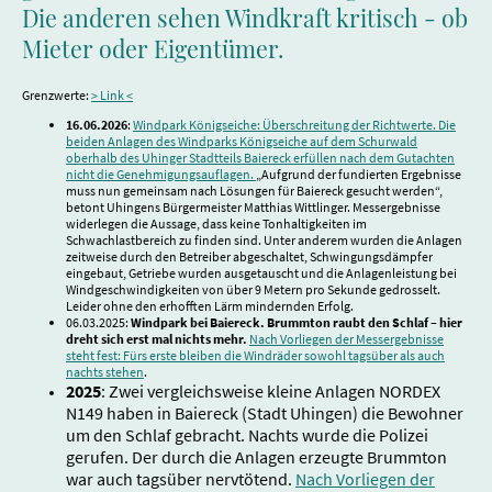
Die anderen sehen Windkraft kritisch - ob
Mieter oder Eigentümer.
Grenzwerte:
> Link <
16.06.2026
:
Windpark Königseiche: Überschreitung der Richtwerte. Die
beiden Anlagen des Windparks Königseiche auf dem Schurwald
oberhalb des Uhinger Stadtteils Baiereck erfüllen nach dem Gutachten
nicht die Genehmigungsauflagen.
„Aufgrund der fundierten Ergebnisse
muss nun gemeinsam nach Lösungen für Baiereck gesucht werden“,
betont Uhingens Bürgermeister Matthias Wittlinger. Messergebnisse
widerlegen die Aussage, dass keine Tonhaltigkeiten im
Schwachlastbereich zu finden sind. Unter anderem wurden die Anlagen
zeitweise durch den Betreiber abgeschaltet, Schwingungsdämpfer
eingebaut, Getriebe wurden ausgetauscht und die Anlagenleistung bei
Windgeschwindigkeiten von über 9 Metern pro Sekunde gedrosselt.
Leider ohne den erhofften Lärm mindernden Erfolg.
06.03.2025:
Windpark bei Baiereck. Brummton raubt den Schlaf – hier
dreht sich erst mal nichts mehr.
Nach Vorliegen der Messergebnisse
steht fest: Fürs erste bleiben die Windräder sowohl tagsüber als auch
nachts stehen
.
2025
: Zwei vergleichsweise kleine Anlagen NORDEX
N149 haben in Baiereck (Stadt Uhingen) die Bewohner
um den Schlaf gebracht. Nachts wurde die Polizei
gerufen. Der durch die Anlagen erzeugte Brummton
war auch tagsüber nervtötend.
Nach Vorliegen der